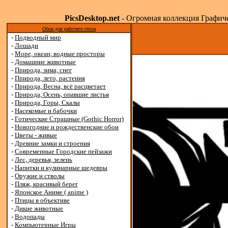
PicsDesktop.net
- Огромная коллекция Графичес
Обои для рабочего стола
-
Подводный мир
-
Лошади
-
Море, океан, водные просторы
-
Домашние животные
-
Природа, зима, снег
-
Природа, лето, растения
-
Природа, Весна, всё расцветает
-
Природа, Осень, опавшие листья
-
Природа, Горы, Скалы
-
Насекомые и бабочки
-
Готические Страшные (Gothic Horror)
-
Новогодние и рождественские обои
-
Цветы - живые
-
Древние замки и строения
-
Современные Городские пейзажи
-
Лес, деревья, зелень
-
Напитки и кулинарные шедевры
-
Оружие и стволы
-
Пляж, красивый берег
-
Японское Аниме ( anime )
-
Птицы в объективе
-
Дикие животные
-
Водопады
-
Компьютерные Игры