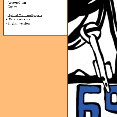
-
Автомобили
-
Спорт
-
Upload Your Wallpapers
-
Обратная связь
-
English version