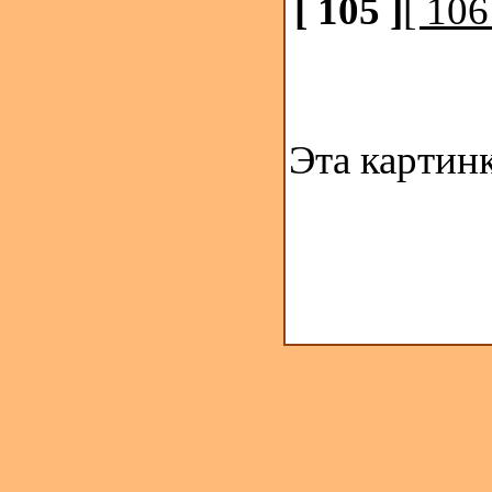
[ 105 ]
[ 106
Эта картин