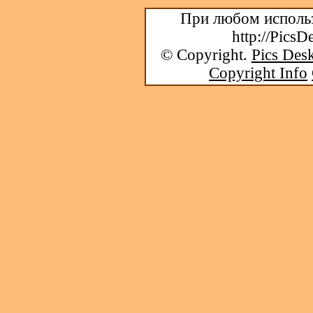
При любом использ
http://PicsD
© Copyright.
Pics Desk
Copyright Info