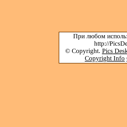
При любом использ
http://PicsD
© Copyright.
Pics Desk
Copyright Info