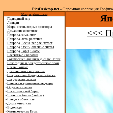
PicsDesktop.net
- Огромная коллекция Графичес
Обои для рабочего стола
Яп
-
Подводный мир
-
Лошади
-
Море, океан, водные просторы
<<< П
-
Домашние животные
-
Природа, зима, снег
-
Природа, лето, растения
-
Природа, Весна, всё расцветает
-
Природа, Осень, опавшие листья
-
Природа, Горы, Скалы
-
Насекомые и бабочки
-
Готические Страшные (Gothic Horror)
-
Новогодние и рождественские обои
-
Цветы - живые
-
Древние замки и строения
-
Современные Городские пейзажи
-
Лес, деревья, зелень
-
Напитки и кулинарные шедевры
-
Оружие и стволы
-
Пляж, красивый берег
-
Японское Аниме ( anime )
-
Птицы в объективе
-
Дикие животные
-
Водопады
-
Компьютерные Игры