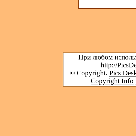
При любом использ
http://PicsD
© Copyright.
Pics Desk
Copyright Info