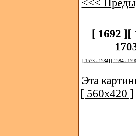
<<< Преды
[ 1692 ]
[
1703
[ 1573 - 1584]
[ 1584 - 159
Эта картин
[ 560x420 ]