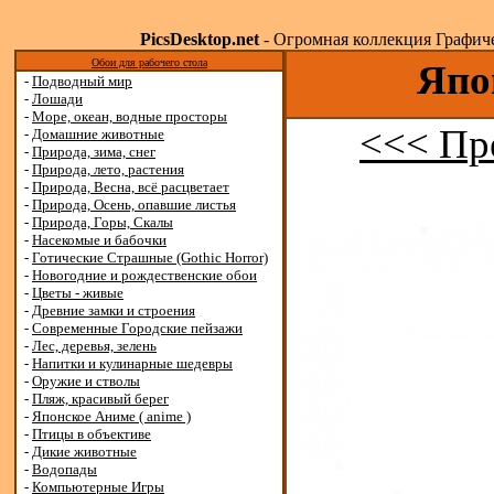
PicsDesktop.net
- Огромная коллекция Графичес
Обои для рабочего стола
Япо
-
Подводный мир
-
Лошади
-
Море, океан, водные просторы
<<< Пр
-
Домашние животные
-
Природа, зима, снег
-
Природа, лето, растения
-
Природа, Весна, всё расцветает
-
Природа, Осень, опавшие листья
-
Природа, Горы, Скалы
-
Насекомые и бабочки
-
Готические Страшные (Gothic Horror)
-
Новогодние и рождественские обои
-
Цветы - живые
-
Древние замки и строения
-
Современные Городские пейзажи
-
Лес, деревья, зелень
-
Напитки и кулинарные шедевры
-
Оружие и стволы
-
Пляж, красивый берег
-
Японское Аниме ( anime )
-
Птицы в объективе
-
Дикие животные
-
Водопады
-
Компьютерные Игры