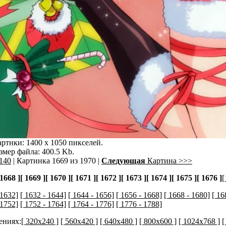
ртнки: 1400 x 1050 пикселей.
змер файла: 400.5 Kb.
140
| Картинка 1669 из 1970 |
Следующая
Картина >>>
 1668 ]
[ 1669 ]
[ 1670 ]
[ 1671 ]
[ 1672 ]
[ 1673 ]
[ 1674 ]
[ 1675 ]
[ 1676 ]
[
 1632]
[ 1632 - 1644]
[ 1644 - 1656]
[ 1656 - 1668]
[ 1668 - 1680]
[ 16
 1752]
[ 1752 - 1764]
[ 1764 - 1776]
[ 1776 - 1788]
ениях:
[ 320x240 ]
[ 560x420 ]
[ 640x480 ]
[ 800x600 ]
[ 1024x768 ]
[