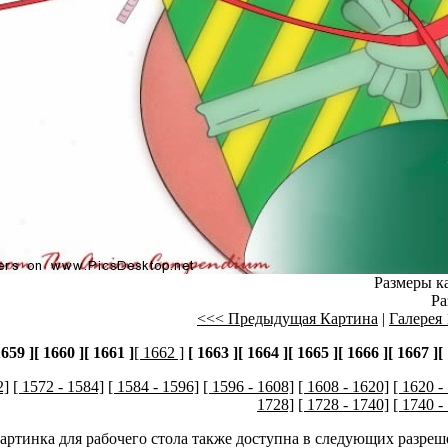
Размеры ка
Ра
<<< Предыдущая Картина
|
Галерея 
1659 ]
[ 1660 ]
[ 1661 ]
[ 1662 ]
[ 1663 ]
[ 1664 ]
[ 1665 ]
[ 1666 ]
[ 1667 ]
[
2]
[ 1572 - 1584]
[ 1584 - 1596]
[ 1596 - 1608]
[ 1608 - 1620]
[ 1620 -
1728]
[ 1728 - 1740]
[ 1740 -
картинка для рабочего стола также доступна в следующих разреш