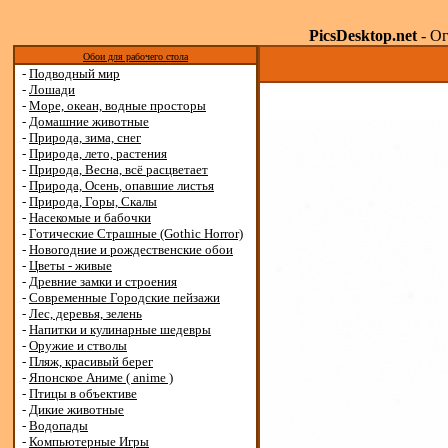
PicsDesktop.net
- Ог
Обои для рабочего стола
-
Подводный мир
-
Лошади
-
Море, океан, водные просторы
-
Домашние животные
-
Природа, зима, снег
-
Природа, лето, растения
-
Природа, Весна, всё расцветает
-
Природа, Осень, опавшие листья
-
Природа, Горы, Скалы
-
Насекомые и бабочки
-
Готические Страшные (Gothic Horror)
-
Новогодние и рождественские обои
-
Цветы - живые
-
Древние замки и строения
-
Современные Городские пейзажи
-
Лес, деревья, зелень
-
Напитки и кулинарные шедевры
-
Оружие и стволы
-
Пляж, красивый берег
-
Японское Аниме ( anime )
-
Птицы в объективе
-
Дикие животные
-
Водопады
-
Компьютерные Игры