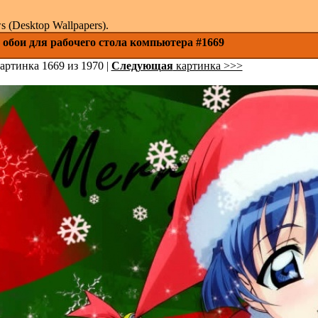
(Desktop Wallpapers).
 обои для рабочего стола компьютера #1669
артинка 1669 из 1970 |
Следующая
картинка >>>