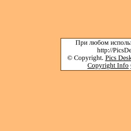
При любом использ
http://PicsD
© Copyright.
Pics Desk
Copyright Info