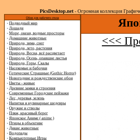
PicsDesktop.net
- Огромная коллекция Графичес
Обои для рабочего стола
Япо
-
Подводный мир
-
Лошади
-
Море, океан, водные просторы
<<< Пр
-
Домашние животные
-
Природа, зима, снег
-
Природа, лето, растения
-
Природа, Весна, всё расцветает
-
Природа, Осень, опавшие листья
-
Природа, Горы, Скалы
-
Насекомые и бабочки
-
Готические Страшные (Gothic Horror)
-
Новогодние и рождественские обои
-
Цветы - живые
-
Древние замки и строения
-
Современные Городские пейзажи
-
Лес, деревья, зелень
-
Напитки и кулинарные шедевры
-
Оружие и стволы
-
Пляж, красивый берег
-
Японское Аниме ( anime )
-
Птицы в объективе
-
Дикие животные
-
Водопады
-
Компьютерные Игры