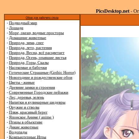
PicsDesktop.net
- Ог
Обои для рабочего стола
-
Подводный мир
-
Лошади
-
Море, океан, водные просторы
-
Домашние животные
-
Природа, зима, снег
-
Природа, лето, растения
-
Природа, Весна, всё расцветает
-
Природа, Осень, опавшие листья
-
Природа, Горы, Скалы
-
Насекомые и бабочки
-
Готические Страшные (Gothic Horror)
-
Новогодние и рождественские обои
-
Цветы - живые
-
Древние замки и строения
-
Современные Городские пейзажи
-
Лес, деревья, зелень
-
Напитки и кулинарные шедевры
-
Оружие и стволы
-
Пляж, красивый берег
-
Японское Аниме ( anime )
-
Птицы в объективе
-
Дикие животные
-
Водопады
-
Компьютерные Игры