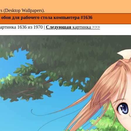
(Desktop Wallpapers).
 обои для рабочего стола компьютера #1636
артинка 1636 из 1970 |
Следующая
картинка >>>