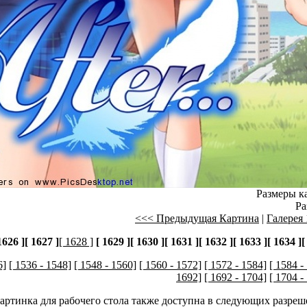
Размеры ка
Ра
<<< Предыдущая Картина
|
Галерея 
1626 ]
[ 1627 ]
[ 1628 ]
[ 1629 ]
[ 1630 ]
[ 1631 ]
[ 1632 ]
[ 1633 ]
[ 1634 ]
[
6]
[ 1536 - 1548]
[ 1548 - 1560]
[ 1560 - 1572]
[ 1572 - 1584]
[ 1584 -
1692]
[ 1692 - 1704]
[ 1704 -
картинка для рабочего стола также доступна в следующих разреш