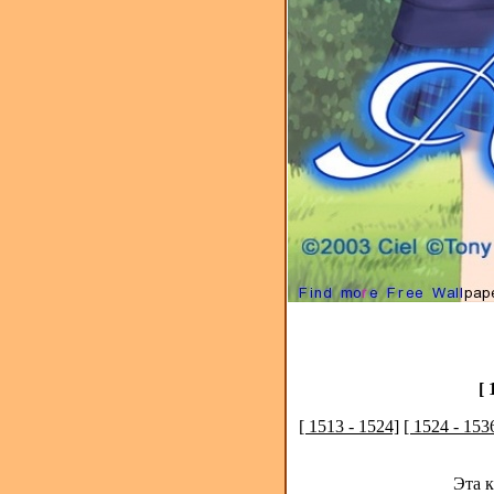
[ 
[ 1513 - 1524]
[ 1524 - 153
Эта 