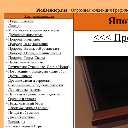
PicsDesktop.net
- Огромная коллекция Графичес
Обои для рабочего стола
Япо
-
Подводный мир
-
Лошади
-
Море, океан, водные просторы
<<< Пр
-
Домашние животные
-
Природа, зима, снег
-
Природа, лето, растения
-
Природа, Весна, всё расцветает
-
Природа, Осень, опавшие листья
-
Природа, Горы, Скалы
-
Насекомые и бабочки
-
Готические Страшные (Gothic Horror)
-
Новогодние и рождественские обои
-
Цветы - живые
-
Древние замки и строения
-
Современные Городские пейзажи
-
Лес, деревья, зелень
-
Напитки и кулинарные шедевры
-
Оружие и стволы
-
Пляж, красивый берег
-
Японское Аниме ( anime )
-
Птицы в объективе
-
Дикие животные
-
Водопады
-
Компьютерные Игры