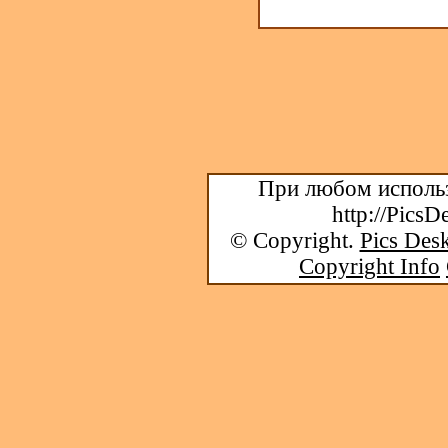
При любом использ
http://PicsD
© Copyright.
Pics Desk
Copyright Info