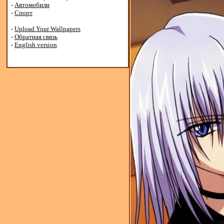
-
Автомобили
-
Спорт
-
Upload Your Wallpapers
-
Обратная связь
-
English version