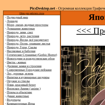
PicsDesktop.net
- Огромная коллекция Графичес
Обои для рабочего стола
Япо
-
Подводный мир
-
Лошади
-
Море, океан, водные просторы
<<< Пр
-
Домашние животные
-
Природа, зима, снег
-
Природа, лето, растения
-
Природа, Весна, всё расцветает
-
Природа, Осень, опавшие листья
-
Природа, Горы, Скалы
-
Насекомые и бабочки
-
Готические Страшные (Gothic Horror)
-
Новогодние и рождественские обои
-
Цветы - живые
-
Древние замки и строения
-
Современные Городские пейзажи
-
Лес, деревья, зелень
-
Напитки и кулинарные шедевры
-
Оружие и стволы
-
Пляж, красивый берег
-
Японское Аниме ( anime )
-
Птицы в объективе
-
Дикие животные
-
Водопады
-
Компьютерные Игры