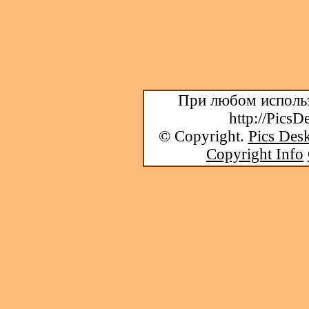
При любом использ
http://PicsD
© Copyright.
Pics Desk
Copyright Info