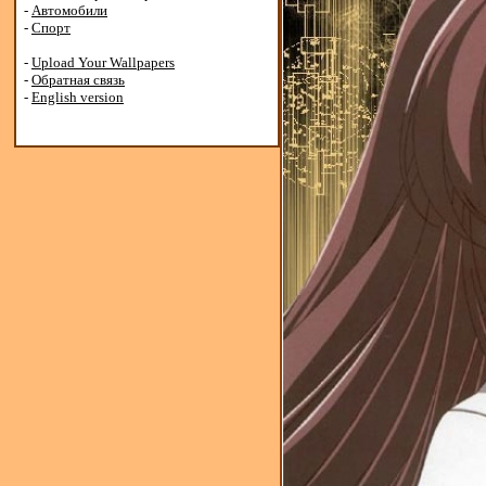
-
Автомобили
-
Спорт
-
Upload Your Wallpapers
-
Обратная связь
-
English version