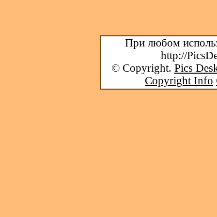
При любом использ
http://PicsD
© Copyright.
Pics Desk
Copyright Info