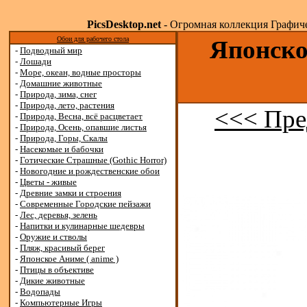
PicsDesktop.net
- Огромная коллекция Графичес
Обои для рабочего стола
Японско
-
Подводный мир
-
Лошади
-
Море, океан, водные просторы
-
Домашние животные
-
Природа, зима, снег
-
Природа, лето, растения
<<< Пре
-
Природа, Весна, всё расцветает
-
Природа, Осень, опавшие листья
-
Природа, Горы, Скалы
-
Насекомые и бабочки
-
Готические Страшные (Gothic Horror)
-
Новогодние и рождественские обои
-
Цветы - живые
-
Древние замки и строения
-
Современные Городские пейзажи
-
Лес, деревья, зелень
-
Напитки и кулинарные шедевры
-
Оружие и стволы
-
Пляж, красивый берег
-
Японское Аниме ( anime )
-
Птицы в объективе
-
Дикие животные
-
Водопады
-
Компьютерные Игры