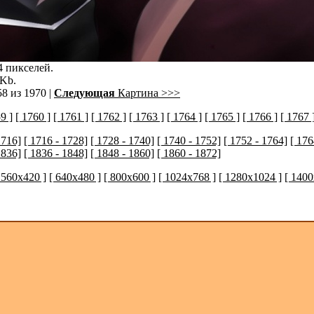
4 пикселей.
 Kb.
8 из 1970 |
Следующая
Картина >>>
9 ]
[ 1760 ]
[ 1761 ]
[ 1762 ]
[ 1763 ]
[ 1764 ]
[ 1765 ]
[ 1766 ]
[ 1767 
1716]
[ 1716 - 1728]
[ 1728 - 1740]
[ 1740 - 1752]
[ 1752 - 1764]
[ 176
1836]
[ 1836 - 1848]
[ 1848 - 1860]
[ 1860 - 1872]
 560x420 ]
[ 640x480 ]
[ 800x600 ]
[ 1024x768 ]
[ 1280x1024 ]
[ 1400