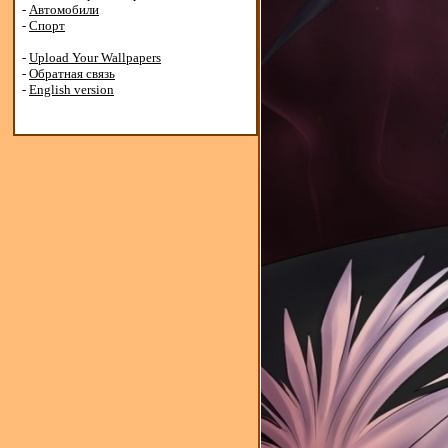
-
Автомобили
-
Спорт
-
Upload Your Wallpapers
-
Обратная связь
-
English version