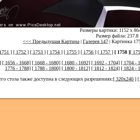
Размеры картнки: 1152 x 86
Размер файла: 237.8
<<< Предыдущая Картина
|
Галерея 147
| Картинка 175
 1751 ]
[ 1752 ]
[ 1753 ]
[ 1754 ]
[ 1755 ]
[ 1756 ]
[ 1757 ]
[ 1758 ]
[ 175
]
[ 1656 - 1668]
[ 1668 - 1680]
[ 1680 - 1692]
[ 1692 - 1704]
[ 1704 - 
1776 - 1788]
[ 1788 - 1800]
[ 1800 - 1812]
[ 1812 - 1824]
[ 1824 - 
его стола также доступна в следующих разрешениях:
[ 320x240 ]
[