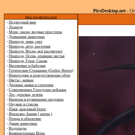
PicsDesktop.net
- Ог
Обои для рабочего стола
-
Подводный мир
-
Лошади
-
Море, океан, водные просторы
-
Домашние животные
-
Природа, зима, снег
-
Природа, лето, растения
-
Природа, Весна, всё расцветает
-
Природа, Осень, опавшие листья
-
Природа, Горы, Скалы
-
Насекомые и бабочки
-
Готические Страшные (Gothic Horror)
-
Новогодние и рождественские обои
-
Цветы - живые
-
Древние замки и строения
-
Современные Городские пейзажи
-
Лес, деревья, зелень
-
Напитки и кулинарные шедевры
-
Оружие и стволы
-
Пляж, красивый берег
-
Японское Аниме ( anime )
-
Птицы в объективе
-
Дикие животные
-
Водопады
-
Компьютерные Игры