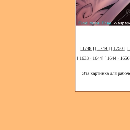
[ 1748 ]
[ 1749 ]
[ 1750 ]
[
[ 1633 - 1644]
[ 1644 - 1656
Эта картинка для рабоч