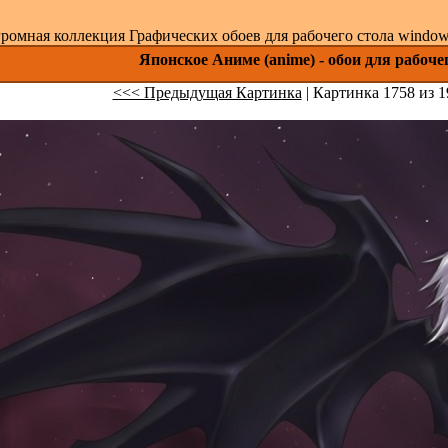
ромная коллекция Графических обоев для рабочего стола windows 
Японское Аниме (anime) - обои для рабоче
<<< Предыдущая Картинка
| Картинка 1758 из 1