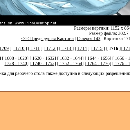
Размеры картнки: 1152 x 86
Размер файла: 302.7
<<< Предыдущая Картина
|
Галерея 143
| Картинка 171
 1709 ]
[ 1710 ]
[ 1711 ]
[ 1712 ]
[ 1713 ]
[ 1714 ]
[ 1715 ]
[ 1716 ]
[ 171
]
[ 1608 - 1620]
[ 1620 - 1632]
[ 1632 - 1644]
[ 1644 - 1656]
[ 1656 - 
1728 - 1740]
[ 1740 - 1752]
[ 1752 - 1764]
[ 1764 - 1776]
[ 1776 - 
нка для рабочего стола также доступна в следующих разрешения