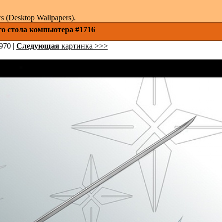
(Desktop Wallpapers).
го стола компьютера #1716
970 |
Следующая
картинка >>>