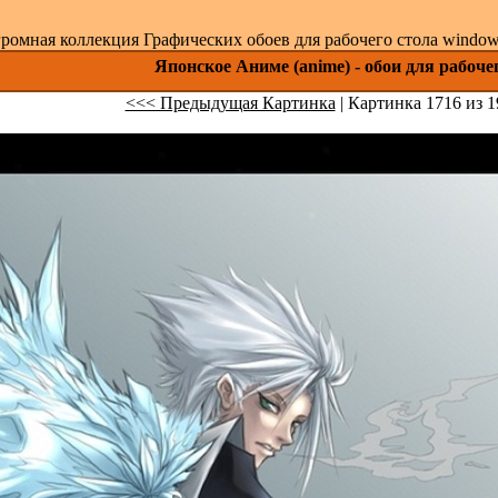
ромная коллекция Графических обоев для рабочего стола windows 
Японское Аниме (anime) - обои для рабоче
<<< Предыдущая Картинка
| Картинка 1716 из 1