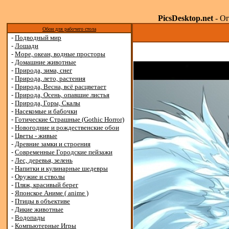
PicsDesktop.net
- Ог
Обои для рабочего стола
-
Подводный мир
-
Лошади
-
Море, океан, водные просторы
-
Домашние животные
-
Природа, зима, снег
-
Природа, лето, растения
-
Природа, Весна, всё расцветает
-
Природа, Осень, опавшие листья
-
Природа, Горы, Скалы
-
Насекомые и бабочки
-
Готические Страшные (Gothic Horror)
-
Новогодние и рождественские обои
-
Цветы - живые
-
Древние замки и строения
-
Современные Городские пейзажи
-
Лес, деревья, зелень
-
Напитки и кулинарные шедевры
-
Оружие и стволы
-
Пляж, красивый берег
-
Японское Аниме ( anime )
-
Птицы в объективе
-
Дикие животные
-
Водопады
-
Компьютерные Игры