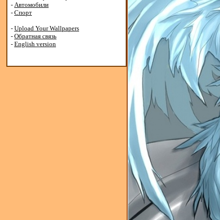
-
Автомобили
-
Спорт
-
Upload Your Wallpapers
-
Обратная связь
-
English version