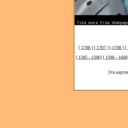
[ 1706 ]
[ 1707 ]
[ 1708 ]
[
[ 1585 - 1596]
[ 1596 - 1608
Эта карти