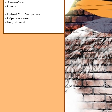
-
Автомобили
-
Спорт
-
Upload Your Wallpapers
-
Обратная связь
-
English version