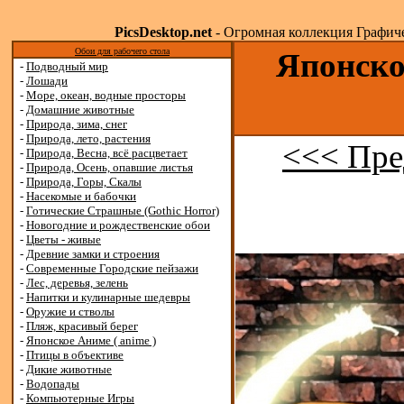
PicsDesktop.net
- Огромная коллекция Графичес
Обои для рабочего стола
Японско
-
Подводный мир
-
Лошади
-
Море, океан, водные просторы
-
Домашние животные
-
Природа, зима, снег
-
Природа, лето, растения
<<< Пре
-
Природа, Весна, всё расцветает
-
Природа, Осень, опавшие листья
-
Природа, Горы, Скалы
-
Насекомые и бабочки
-
Готические Страшные (Gothic Horror)
-
Новогодние и рождественские обои
-
Цветы - живые
-
Древние замки и строения
-
Современные Городские пейзажи
-
Лес, деревья, зелень
-
Напитки и кулинарные шедевры
-
Оружие и стволы
-
Пляж, красивый берег
-
Японское Аниме ( anime )
-
Птицы в объективе
-
Дикие животные
-
Водопады
-
Компьютерные Игры