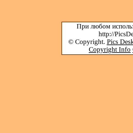
При любом использ
http://PicsD
© Copyright.
Pics Desk
Copyright Info