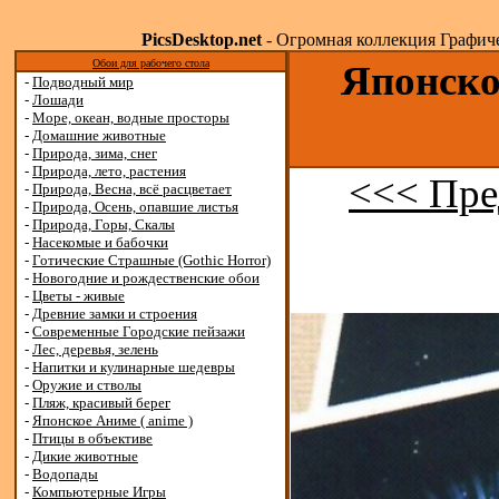
PicsDesktop.net
- Огромная коллекция Графичес
Обои для рабочего стола
Японско
-
Подводный мир
-
Лошади
-
Море, океан, водные просторы
-
Домашние животные
-
Природа, зима, снег
-
Природа, лето, растения
<<< Пре
-
Природа, Весна, всё расцветает
-
Природа, Осень, опавшие листья
-
Природа, Горы, Скалы
-
Насекомые и бабочки
-
Готические Страшные (Gothic Horror)
-
Новогодние и рождественские обои
-
Цветы - живые
-
Древние замки и строения
-
Современные Городские пейзажи
-
Лес, деревья, зелень
-
Напитки и кулинарные шедевры
-
Оружие и стволы
-
Пляж, красивый берег
-
Японское Аниме ( anime )
-
Птицы в объективе
-
Дикие животные
-
Водопады
-
Компьютерные Игры