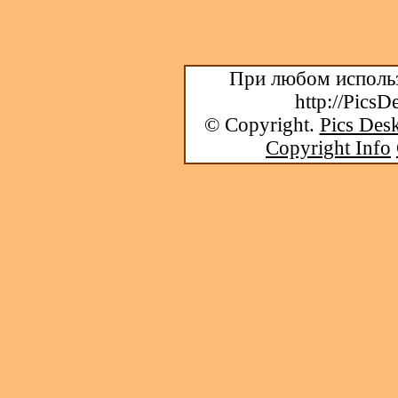
При любом использ
http://PicsD
© Copyright.
Pics Desk
Copyright Info