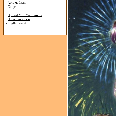
-
Автомобили
-
Спорт
-
Upload Your Wallpapers
-
Обратная связь
-
English version