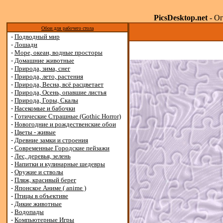
PicsDesktop.net
- Ог
Обои для рабочего стола
-
Подводный мир
-
Лошади
-
Море, океан, водные просторы
-
Домашние животные
-
Природа, зима, снег
-
Природа, лето, растения
-
Природа, Весна, всё расцветает
-
Природа, Осень, опавшие листья
-
Природа, Горы, Скалы
-
Насекомые и бабочки
-
Готические Страшные (Gothic Horror)
-
Новогодние и рождественские обои
-
Цветы - живые
-
Древние замки и строения
-
Современные Городские пейзажи
-
Лес, деревья, зелень
-
Напитки и кулинарные шедевры
-
Оружие и стволы
-
Пляж, красивый берег
-
Японское Аниме ( anime )
-
Птицы в объективе
-
Дикие животные
-
Водопады
-
Компьютерные Игры