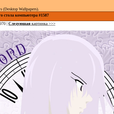
(Desktop Wallpapers).
го стола компьютера #1587
970 |
Следующая
картинка >>>