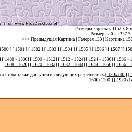
Размеры картнки: 1152 x 86
Размер файла: 337.5
<<< Предыдущая Картина
|
Галерея 133
| Картинка 158
 1580 ]
[ 1581 ]
[ 1582 ]
[ 1583 ]
[ 1584 ]
[ 1585 ]
[ 1586 ]
[ 1587 ]
[ 158
]
[ 1488 - 1500]
[ 1500 - 1512]
[ 1512 - 1524]
[ 1524 - 1536]
[ 1536 - 
1608 - 1620]
[ 1620 - 1632]
[ 1632 - 1644]
[ 1644 - 1656]
[ 1656 - 
его стола также доступна в следующих разрешениях:
[ 320x240 ]
[
1600x1200 ]
[ 1920x1