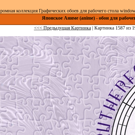
ромная коллекция Графических обоев для рабочего стола windows 
Японское Аниме (anime) - обои для рабоче
<<< Предыдущая Картинка
| Картинка 1587 из 1