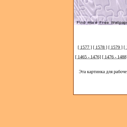
[ 1577 ]
[ 1578 ]
[ 1579 ]
[
[ 1465 - 1476]
[ 1476 - 1488
Эта картинка для рабоч