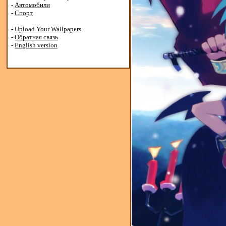
-
Автомобили
-
Спорт
-
Upload Your Wallpapers
-
Обратная связь
-
English version