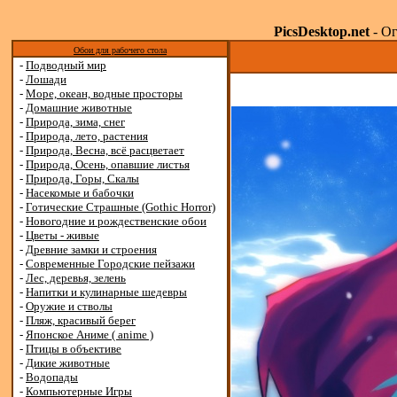
PicsDesktop.net
- Ог
Обои для рабочего стола
-
Подводный мир
-
Лошади
-
Море, океан, водные просторы
-
Домашние животные
-
Природа, зима, снег
-
Природа, лето, растения
-
Природа, Весна, всё расцветает
-
Природа, Осень, опавшие листья
-
Природа, Горы, Скалы
-
Насекомые и бабочки
-
Готические Страшные (Gothic Horror)
-
Новогодние и рождественские обои
-
Цветы - живые
-
Древние замки и строения
-
Современные Городские пейзажи
-
Лес, деревья, зелень
-
Напитки и кулинарные шедевры
-
Оружие и стволы
-
Пляж, красивый берег
-
Японское Аниме ( anime )
-
Птицы в объективе
-
Дикие животные
-
Водопады
-
Компьютерные Игры