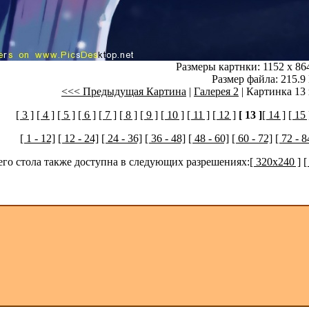
Размеры картнки: 1152 x 86
Размер файла: 215.9
<<< Предыдущая Картина
|
Галерея 2
| Картинка 13 
[ 3 ]
[ 4 ]
[ 5 ]
[ 6 ]
[ 7 ]
[ 8 ]
[ 9 ]
[ 10 ]
[ 11 ]
[ 12 ]
[ 13 ]
[ 14 ]
[ 15 
[ 1 - 12]
[ 12 - 24]
[ 24 - 36]
[ 36 - 48]
[ 48 - 60]
[ 60 - 72]
[ 72 - 8
его стола также доступна в следующих разрешениях:
[ 320x240 ]
[