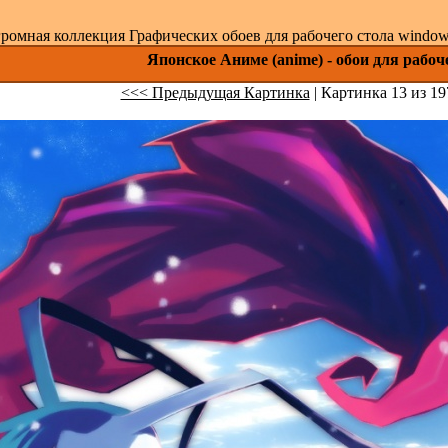
ромная коллекция Графических обоев для рабочего стола windows 
Японское Аниме (anime) - обои для рабоч
<<< Предыдущая Картинка
| Картинка 13 из 19