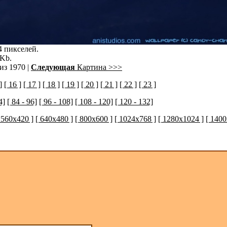
4 пикселей.
 Kb.
из 1970 |
Следующая
Картина >>>
]
[ 16 ]
[ 17 ]
[ 18 ]
[ 19 ]
[ 20 ]
[ 21 ]
[ 22 ]
[ 23 ]
4]
[ 84 - 96]
[ 96 - 108]
[ 108 - 120]
[ 120 - 132]
 560x420 ]
[ 640x480 ]
[ 800x600 ]
[ 1024x768 ]
[ 1280x1024 ]
[ 1400