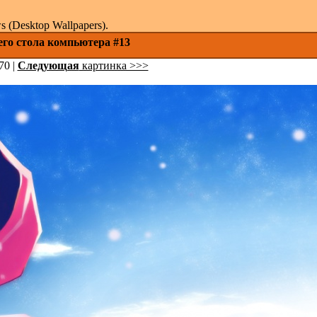
(Desktop Wallpapers).
его стола компьютера #13
70 |
Следующая
картинка >>>