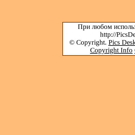
При любом использ
http://PicsD
© Copyright.
Pics Desk
Copyright Info