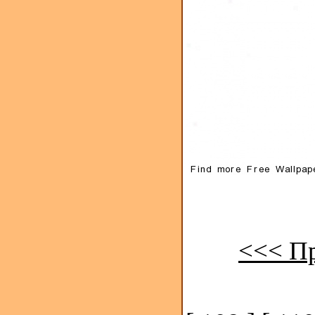
<<< П