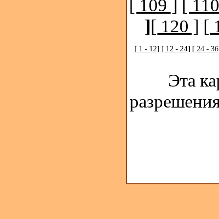
[ 109 ]
[ 110
]
[ 120 ]
[ 
[ 1 - 12]
[ 12 - 24]
[ 24 - 36
Эта ка
разрешения