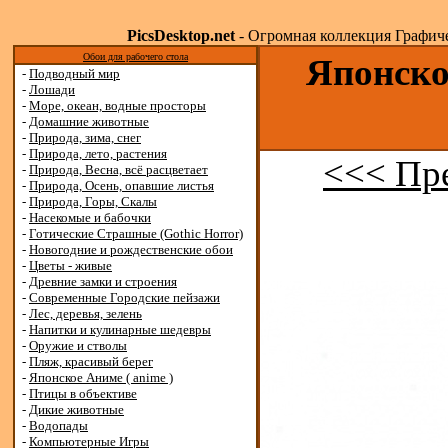
PicsDesktop.net
- Огромная коллекция Графичес
Обои для рабочего стола
Японско
-
Подводный мир
-
Лошади
-
Море, океан, водные просторы
-
Домашние животные
-
Природа, зима, снег
-
Природа, лето, растения
<<< Пр
-
Природа, Весна, всё расцветает
-
Природа, Осень, опавшие листья
-
Природа, Горы, Скалы
-
Насекомые и бабочки
-
Готические Страшные (Gothic Horror)
-
Новогодние и рождественские обои
-
Цветы - живые
-
Древние замки и строения
-
Современные Городские пейзажи
-
Лес, деревья, зелень
-
Напитки и кулинарные шедевры
-
Оружие и стволы
-
Пляж, красивый берег
-
Японское Аниме ( anime )
-
Птицы в объективе
-
Дикие животные
-
Водопады
-
Компьютерные Игры