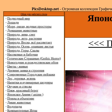
PicsDesktop.net
- Огромная коллекция Графичес
Обои для рабочего стола
Японс
-
Подводный мир
-
Лошади
-
Море, океан, водные просторы
-
Домашние животные
-
Природа, зима, снег
-
Природа, лето, растения
<<< 
-
Природа, Весна, всё расцветает
-
Природа, Осень, опавшие листья
-
Природа, Горы, Скалы
-
Насекомые и бабочки
-
Готические Страшные (Gothic Horror)
-
Новогодние и рождественские обои
-
Цветы - живые
-
Древние замки и строения
-
Современные Городские пейзажи
-
Лес, деревья, зелень
-
Напитки и кулинарные шедевры
-
Оружие и стволы
-
Пляж, красивый берег
-
Японское Аниме ( anime )
-
Птицы в объективе
-
Дикие животные
-
Водопады
-
Компьютерные Игры