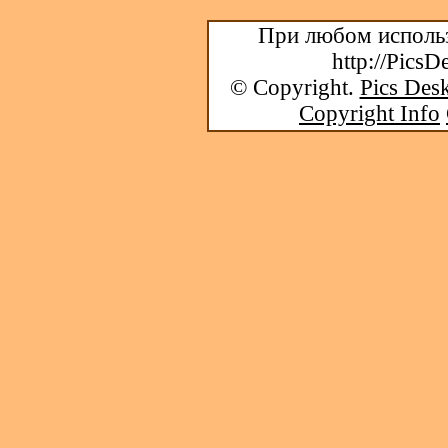
При любом использ
http://PicsD
© Copyright.
Pics Desk
Copyright Info