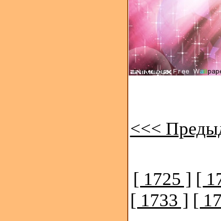
<<< Преды
[ 1725 ]
[ 1
[ 1733 ]
[ 1