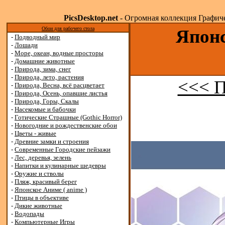
PicsDesktop.net
- Огромная коллекция Графичес
Обои для рабочего стола
Японс
-
Подводный мир
-
Лошади
-
Море, океан, водные просторы
-
Домашние животные
-
Природа, зима, снег
-
Природа, лето, растения
<<< 
-
Природа, Весна, всё расцветает
-
Природа, Осень, опавшие листья
-
Природа, Горы, Скалы
-
Насекомые и бабочки
-
Готические Страшные (Gothic Horror)
-
Новогодние и рождественские обои
-
Цветы - живые
-
Древние замки и строения
-
Современные Городские пейзажи
-
Лес, деревья, зелень
-
Напитки и кулинарные шедевры
-
Оружие и стволы
-
Пляж, красивый берег
-
Японское Аниме ( anime )
-
Птицы в объективе
-
Дикие животные
-
Водопады
-
Компьютерные Игры