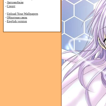
-
Автомобили
-
Спорт
-
Upload Your Wallpapers
-
Обратная связь
-
English version