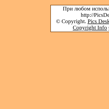
При любом использ
http://PicsD
© Copyright.
Pics Desk
Copyright Info