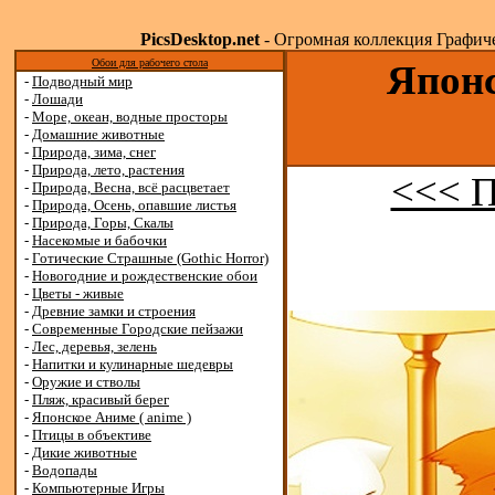
PicsDesktop.net
- Огромная коллекция Графичес
Обои для рабочего стола
Японс
-
Подводный мир
-
Лошади
-
Море, океан, водные просторы
-
Домашние животные
-
Природа, зима, снег
-
Природа, лето, растения
<<< 
-
Природа, Весна, всё расцветает
-
Природа, Осень, опавшие листья
-
Природа, Горы, Скалы
-
Насекомые и бабочки
-
Готические Страшные (Gothic Horror)
-
Новогодние и рождественские обои
-
Цветы - живые
-
Древние замки и строения
-
Современные Городские пейзажи
-
Лес, деревья, зелень
-
Напитки и кулинарные шедевры
-
Оружие и стволы
-
Пляж, красивый берег
-
Японское Аниме ( anime )
-
Птицы в объективе
-
Дикие животные
-
Водопады
-
Компьютерные Игры