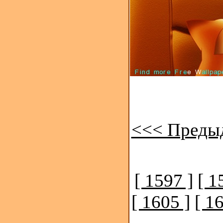
<<< Преды
[ 1597 ]
[ 1
[ 1605 ]
[ 1