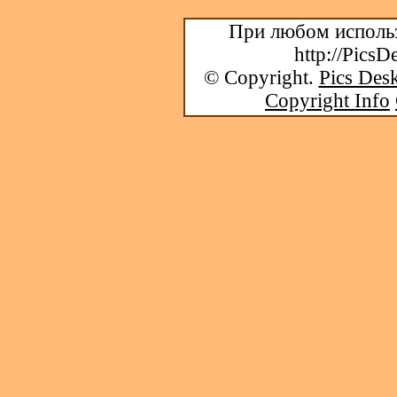
При любом использ
http://PicsD
© Copyright.
Pics Desk
Copyright Info