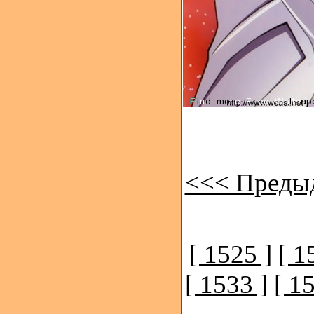
<<< Преды
[ 1525 ]
[ 1
[ 1533 ]
[ 1