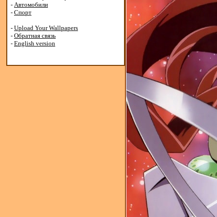
-
Автомобили
-
Спорт
-
Upload Your Wallpapers
-
Обратная связь
-
English version