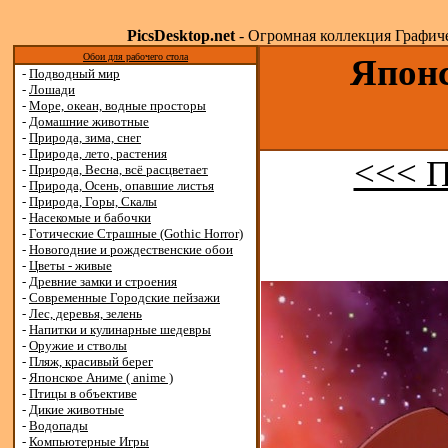
PicsDesktop.net
- Огромная коллекция Графичес
Обои для рабочего стола
Японс
-
Подводный мир
-
Лошади
-
Море, океан, водные просторы
-
Домашние животные
-
Природа, зима, снег
-
Природа, лето, растения
<<< 
-
Природа, Весна, всё расцветает
-
Природа, Осень, опавшие листья
-
Природа, Горы, Скалы
-
Насекомые и бабочки
-
Готические Страшные (Gothic Horror)
-
Новогодние и рождественские обои
-
Цветы - живые
-
Древние замки и строения
-
Современные Городские пейзажи
-
Лес, деревья, зелень
-
Напитки и кулинарные шедевры
-
Оружие и стволы
-
Пляж, красивый берег
-
Японское Аниме ( anime )
-
Птицы в объективе
-
Дикие животные
-
Водопады
-
Компьютерные Игры