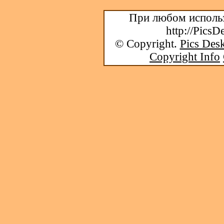
При любом использ
http://PicsD
© Copyright.
Pics Desk
Copyright Info