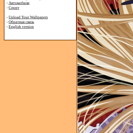
-
Автомобили
-
Спорт
-
Upload Your Wallpapers
-
Обратная связь
-
English version