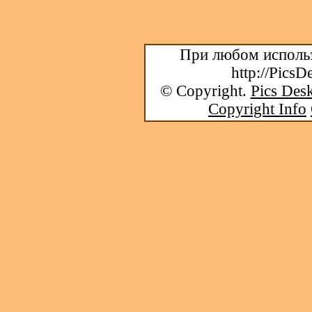
При любом использ
http://PicsD
© Copyright.
Pics Desk
Copyright Info