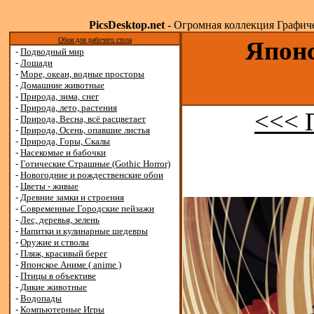
PicsDesktop.net
- Огромная коллекция Графичес
Обои для рабочего стола
Японс
-
Подводный мир
-
Лошади
-
Море, океан, водные просторы
-
Домашние животные
-
Природа, зима, снег
-
Природа, лето, растения
<<< 
-
Природа, Весна, всё расцветает
-
Природа, Осень, опавшие листья
-
Природа, Горы, Скалы
-
Насекомые и бабочки
-
Готические Страшные (Gothic Horror)
-
Новогодние и рождественские обои
-
Цветы - живые
-
Древние замки и строения
-
Современные Городские пейзажи
-
Лес, деревья, зелень
-
Напитки и кулинарные шедевры
-
Оружие и стволы
-
Пляж, красивый берег
-
Японское Аниме ( anime )
-
Птицы в объективе
-
Дикие животные
-
Водопады
-
Компьютерные Игры