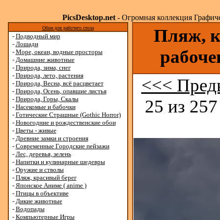
PicsDesktop.net
- Огромная коллекция Графичес
Обои для рабочего стола
Пляж, к
-
Подводный мир
-
Лошади
рабоче
-
Море, океан, водные просторы
-
Домашние животные
-
Природа, зима, снег
-
Природа, лето, растения
<<< Пред
-
Природа, Весна, всё расцветает
-
Природа, Осень, опавшие листья
-
Природа, Горы, Скалы
25 из 257
-
Насекомые и бабочки
-
Готические Страшные (Gothic Horror)
-
Новогодние и рождественские обои
-
Цветы - живые
-
Древние замки и строения
-
Современные Городские пейзажи
-
Лес, деревья, зелень
-
Напитки и кулинарные шедевры
-
Оружие и стволы
-
Пляж, красивый берег
-
Японское Аниме ( anime )
-
Птицы в объективе
-
Дикие животные
-
Водопады
-
Компьютерные Игры