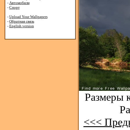
-
Автомобили
-
Спорт
-
Upload Your Wallpapers
-
Обратная связь
-
English version
Размеры к
Ра
<<< Пред