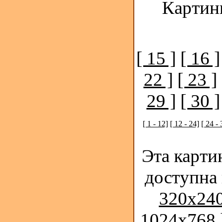
Картинк
[ 15 ]
[ 16 ]
22 ]
[ 23 ]
29 ]
[ 30 ]
[ 1 - 12]
[ 12 - 24]
[ 24 - 
Эта карти
доступна
320x240
1024x768 