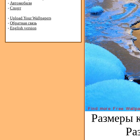
-
Автомобили
-
Спорт
-
Upload Your Wallpapers
-
Обратная связь
-
English version
Размеры к
Ра