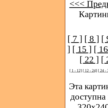
<<< Пред
Картинк
[ 7 ]
[ 8 ]
[ 
]
[ 15 ]
[ 16
[ 22 ]
[ 
[ 1 - 12]
[ 12 - 24]
[ 24 - 
Эта карти
доступна
320x240