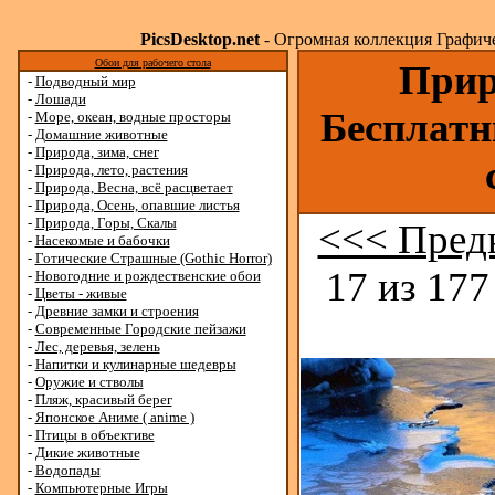
PicsDesktop.net
- Огромная коллекция Графичес
Обои для рабочего стола
Прир
-
Подводный мир
-
Лошади
Бесплатн
-
Море, океан, водные просторы
-
Домашние животные
-
Природа, зима, снег
-
Природа, лето, растения
-
Природа, Весна, всё расцветает
-
Природа, Осень, опавшие листья
-
Природа, Горы, Скалы
<<< Пред
-
Насекомые и бабочки
-
Готические Страшные (Gothic Horror)
17 из 177
-
Новогодние и рождественские обои
-
Цветы - живые
-
Древние замки и строения
-
Современные Городские пейзажи
-
Лес, деревья, зелень
-
Напитки и кулинарные шедевры
-
Оружие и стволы
-
Пляж, красивый берег
-
Японское Аниме ( anime )
-
Птицы в объективе
-
Дикие животные
-
Водопады
-
Компьютерные Игры