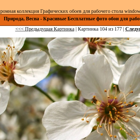
ромная коллекция Графических обоев для рабочего стола windows 
Природа, Весна - Красивые Бесплатные фото обои для рабо
<<< Предыдущая Картинка
| Картинка 104 из 177 |
След