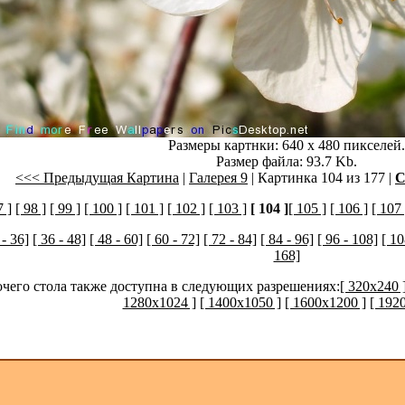
Размеры картнки: 640 x 480 пикселей.
Размер файла: 93.7 Kb.
<<< Предыдущая Картина
|
Галерея 9
| Картинка 104 из 177 |
С
7 ]
[ 98 ]
[ 99 ]
[ 100 ]
[ 101 ]
[ 102 ]
[ 103 ]
[ 104 ]
[ 105 ]
[ 106 ]
[ 107 
 - 36]
[ 36 - 48]
[ 48 - 60]
[ 60 - 72]
[ 72 - 84]
[ 84 - 96]
[ 96 - 108]
[ 10
168]
очего стола также доступна в следующих разрешениях:
[ 320x240 
1280x1024 ]
[ 1400x1050 ]
[ 1600x1200 ]
[ 192