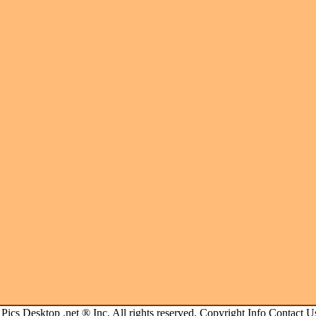
.
Pics Desktop .net
® Inc. All rights reserved.
Copyright Info
Contact U