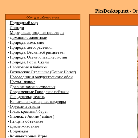
PicsDesktop.net
- Ог
Обои для рабочего стола
-
Подводный мир
-
Лошади
-
Море, океан, водные просторы
-
Домашние животные
-
Природа, зима, снег
-
Природа, лето, растения
-
Природа, Весна, всё расцветает
-
Природа, Осень, опавшие листья
-
Природа, Горы, Скалы
-
Насекомые и бабочки
-
Готические Страшные (Gothic Horror)
-
Новогодние и рождественские обои
-
Цветы - живые
-
Древние замки и строения
-
Современные Городские пейзажи
-
Лес, деревья, зелень
-
Напитки и кулинарные шедевры
-
Оружие и стволы
-
Пляж, красивый берег
-
Японское Аниме ( anime )
-
Птицы в объективе
-
Дикие животные
-
Водопады
-
Компьютерные Игры