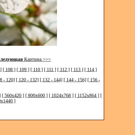
ледующая
Картина >>>
]
[ 108 ]
[ 109 ]
[ 110 ]
[ 111 ]
[ 112 ]
[ 113 ]
[ 114 ]
8 - 120]
[ 120 - 132]
[ 132 - 144]
[ 144 - 156]
[ 156 -
]
[ 560x420 ]
[ 800x600 ]
[ 1024x768 ]
[ 1152x864 ]
[
0x1440 ]