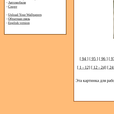
-
Автомобили
-
Спорт
-
Upload Your Wallpapers
-
Обратная связь
-
English version
[ 94 ]
[ 95 ]
[ 96 ]
[ 9
[ 1 - 12]
[ 12 - 24]
[ 24
Эта картинка для раб