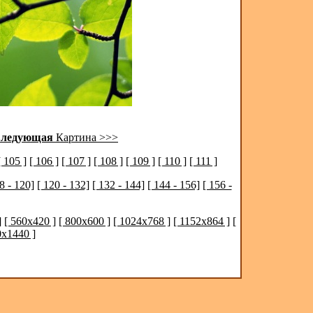
ледующая
Картина >>>
[ 105 ]
[ 106 ]
[ 107 ]
[ 108 ]
[ 109 ]
[ 110 ]
[ 111 ]
8 - 120]
[ 120 - 132]
[ 132 - 144]
[ 144 - 156]
[ 156 -
]
[ 560x420 ]
[ 800x600 ]
[ 1024x768 ]
[ 1152x864 ]
[
0x1440 ]