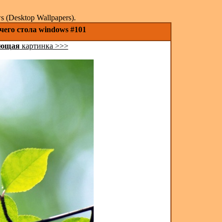
(Desktop Wallpapers).
чего стола windows #101
ующая
картинка >>>