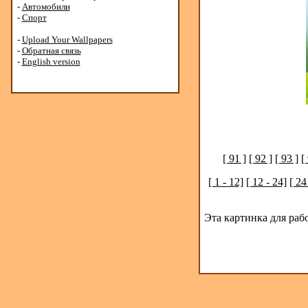
-
Автомобили
-
Спорт
-
Upload Your Wallpapers
-
Обратная связь
-
English version
[ 91 ]
[ 92 ]
[ 93 ]
[
[ 1 - 12]
[ 12 - 24]
[ 24
Эта картинка для раб