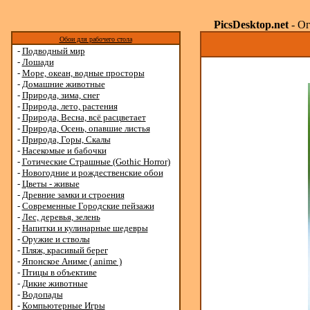
PicsDesktop.net
- Ог
Обои для рабочего стола
-
Подводный мир
-
Лошади
-
Море, океан, водные просторы
-
Домашние животные
-
Природа, зима, снег
-
Природа, лето, растения
-
Природа, Весна, всё расцветает
-
Природа, Осень, опавшие листья
-
Природа, Горы, Скалы
-
Насекомые и бабочки
-
Готические Страшные (Gothic Horror)
-
Новогодние и рождественские обои
-
Цветы - живые
-
Древние замки и строения
-
Современные Городские пейзажи
-
Лес, деревья, зелень
-
Напитки и кулинарные шедевры
-
Оружие и стволы
-
Пляж, красивый берег
-
Японское Аниме ( anime )
-
Птицы в объективе
-
Дикие животные
-
Водопады
-
Компьютерные Игры