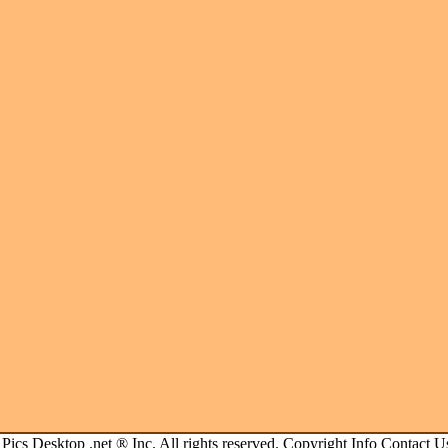
.
Pics Desktop .net
® Inc. All rights reserved.
Copyright Info
Contact U