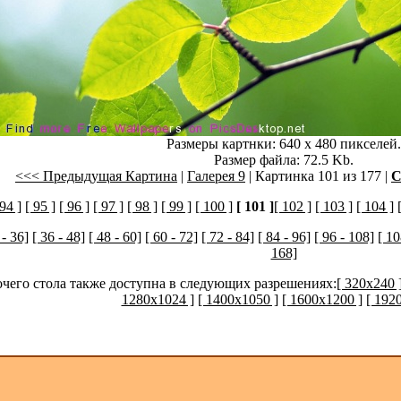
Размеры картнки: 640 x 480 пикселей.
Размер файла: 72.5 Kb.
<<< Предыдущая Картина
|
Галерея 9
| Картинка 101 из 177 |
С
 94 ]
[ 95 ]
[ 96 ]
[ 97 ]
[ 98 ]
[ 99 ]
[ 100 ]
[ 101 ]
[ 102 ]
[ 103 ]
[ 104 ]
 - 36]
[ 36 - 48]
[ 48 - 60]
[ 60 - 72]
[ 72 - 84]
[ 84 - 96]
[ 96 - 108]
[ 10
168]
очего стола также доступна в следующих разрешениях:
[ 320x240 
1280x1024 ]
[ 1400x1050 ]
[ 1600x1200 ]
[ 192