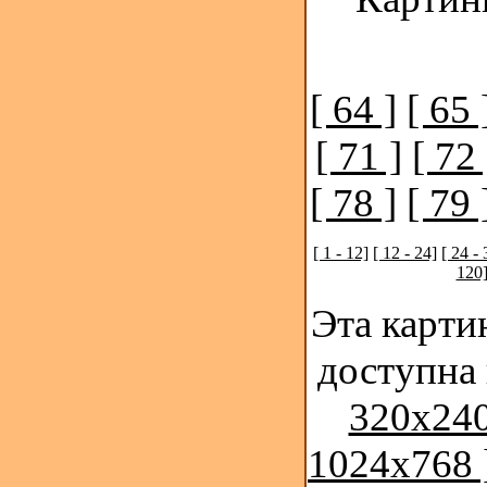
[ 64 ]
[ 65 
[ 71 ]
[ 72 
[ 78 ]
[ 79 
[ 1 - 12]
[ 12 - 24]
[ 24 - 
120
Эта карти
доступна
320x240
1024x768 