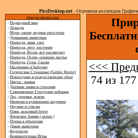
PicsDesktop.net
- Огромная коллекция Графичес
Обои для рабочего стола
Прир
-
Подводный мир
-
Лошади
Бесплатн
-
Море, океан, водные просторы
-
Домашние животные
-
Природа, зима, снег
-
Природа, лето, растения
-
Природа, Весна, всё расцветает
-
Природа, Осень, опавшие листья
-
Природа, Горы, Скалы
<<< Пред
-
Насекомые и бабочки
-
Готические Страшные (Gothic Horror)
74 из 177
-
Новогодние и рождественские обои
-
Цветы - живые
-
Древние замки и строения
-
Современные Городские пейзажи
-
Лес, деревья, зелень
-
Напитки и кулинарные шедевры
-
Оружие и стволы
-
Пляж, красивый берег
-
Японское Аниме ( anime )
-
Птицы в объективе
-
Дикие животные
-
Водопады
-
Компьютерные Игры