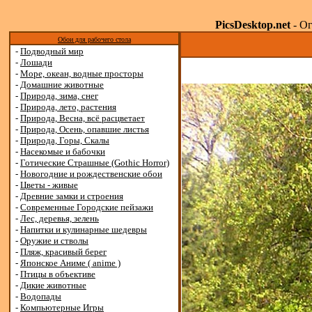
PicsDesktop.net
- Ог
Обои для рабочего стола
-
Подводный мир
-
Лошади
-
Море, океан, водные просторы
-
Домашние животные
-
Природа, зима, снег
-
Природа, лето, растения
-
Природа, Весна, всё расцветает
-
Природа, Осень, опавшие листья
-
Природа, Горы, Скалы
-
Насекомые и бабочки
-
Готические Страшные (Gothic Horror)
-
Новогодние и рождественские обои
-
Цветы - живые
-
Древние замки и строения
-
Современные Городские пейзажи
-
Лес, деревья, зелень
-
Напитки и кулинарные шедевры
-
Оружие и стволы
-
Пляж, красивый берег
-
Японское Аниме ( anime )
-
Птицы в объективе
-
Дикие животные
-
Водопады
-
Компьютерные Игры