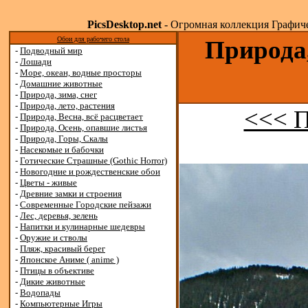
PicsDesktop.net
- Огромная коллекция Графичес
Обои для рабочего стола
Природа,
-
Подводный мир
-
Лошади
-
Море, океан, водные просторы
-
Домашние животные
-
Природа, зима, снег
-
Природа, лето, растения
<<< 
-
Природа, Весна, всё расцветает
-
Природа, Осень, опавшие листья
-
Природа, Горы, Скалы
-
Насекомые и бабочки
-
Готические Страшные (Gothic Horror)
-
Новогодние и рождественские обои
-
Цветы - живые
-
Древние замки и строения
-
Современные Городские пейзажи
-
Лес, деревья, зелень
-
Напитки и кулинарные шедевры
-
Оружие и стволы
-
Пляж, красивый берег
-
Японское Аниме ( anime )
-
Птицы в объективе
-
Дикие животные
-
Водопады
-
Компьютерные Игры