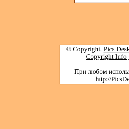
© Copyright.
Pics Desk
Copyright Info
При любом использ
http://PicsD