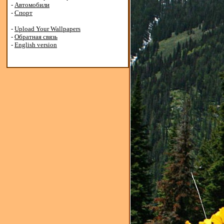
-
Автомобили
-
Спорт
-
Upload Your Wallpapers
-
Обратная связь
-
English version