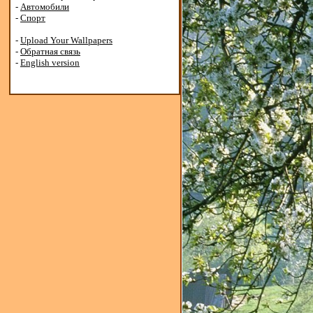
-
Автомобили
-
Спорт
-
Upload Your Wallpapers
-
Обратная связь
-
English version