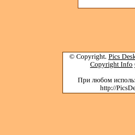
© Copyright.
Pics Desk
Copyright Info
При любом использ
http://PicsD