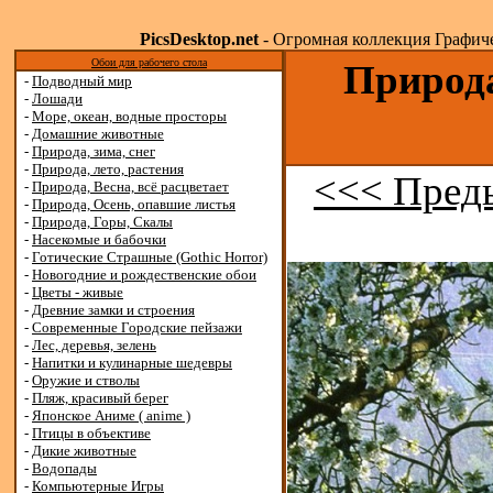
PicsDesktop.net
- Огромная коллекция Графичес
Обои для рабочего стола
Природа
-
Подводный мир
-
Лошади
-
Море, океан, водные просторы
-
Домашние животные
-
Природа, зима, снег
-
Природа, лето, растения
<<< Пред
-
Природа, Весна, всё расцветает
-
Природа, Осень, опавшие листья
-
Природа, Горы, Скалы
-
Насекомые и бабочки
-
Готические Страшные (Gothic Horror)
-
Новогодние и рождественские обои
-
Цветы - живые
-
Древние замки и строения
-
Современные Городские пейзажи
-
Лес, деревья, зелень
-
Напитки и кулинарные шедевры
-
Оружие и стволы
-
Пляж, красивый берег
-
Японское Аниме ( anime )
-
Птицы в объективе
-
Дикие животные
-
Водопады
-
Компьютерные Игры