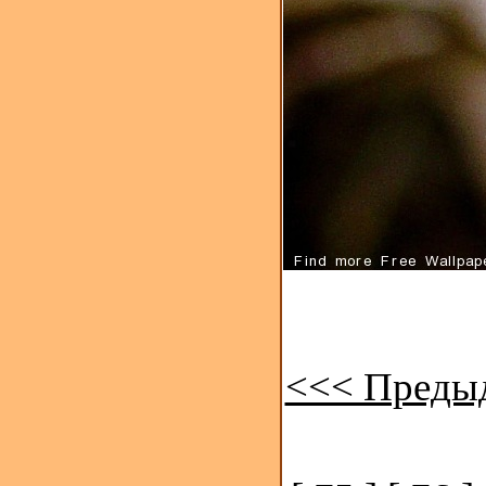
<<< Преды