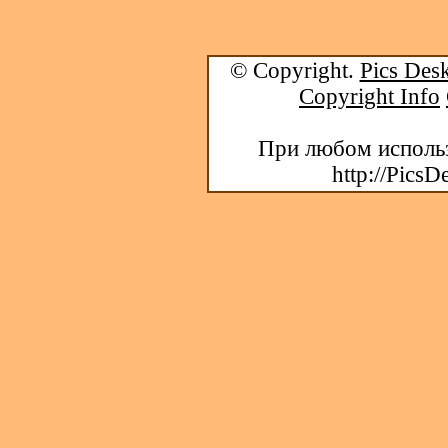
© Copyright.
Pics Desk
Copyright Info
При любом использ
http://PicsD