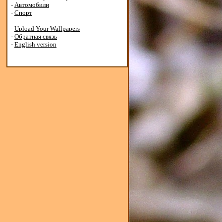
-
Автомобили
-
Спорт
-
Upload Your Wallpapers
-
Обратная связь
-
English version