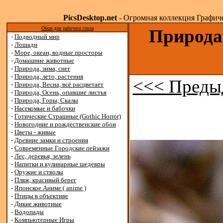
PicsDesktop.net
- Огромная коллекция Графичес
Обои для рабочего стола
Природа,
-
Подводный мир
-
Лошади
-
Море, океан, водные просторы
-
Домашние животные
-
Природа, зима, снег
-
Природа, лето, растения
<<< Преды
-
Природа, Весна, всё расцветает
-
Природа, Осень, опавшие листья
-
Природа, Горы, Скалы
-
Насекомые и бабочки
-
Готические Страшные (Gothic Horror)
-
Новогодние и рождественские обои
-
Цветы - живые
-
Древние замки и строения
-
Современные Городские пейзажи
-
Лес, деревья, зелень
-
Напитки и кулинарные шедевры
-
Оружие и стволы
-
Пляж, красивый берег
-
Японское Аниме ( anime )
-
Птицы в объективе
-
Дикие животные
-
Водопады
-
Компьютерные Игры