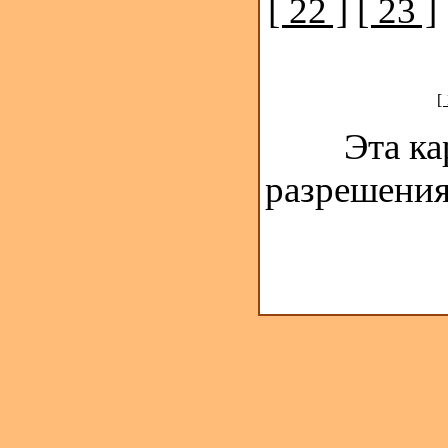
[ 22 ]
[ 23 ]
[
Эта ка
разрешения