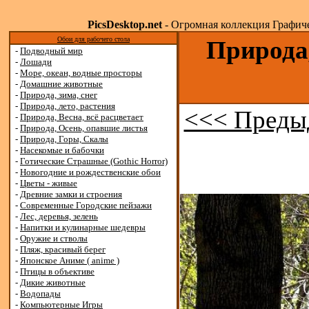
PicsDesktop.net
- Огромная коллекция Графичес
Обои для рабочего стола
Природа,
-
Подводный мир
-
Лошади
-
Море, океан, водные просторы
-
Домашние животные
-
Природа, зима, снег
-
Природа, лето, растения
<<< Преды
-
Природа, Весна, всё расцветает
-
Природа, Осень, опавшие листья
-
Природа, Горы, Скалы
-
Насекомые и бабочки
-
Готические Страшные (Gothic Horror)
-
Новогодние и рождественские обои
-
Цветы - живые
-
Древние замки и строения
-
Современные Городские пейзажи
-
Лес, деревья, зелень
-
Напитки и кулинарные шедевры
-
Оружие и стволы
-
Пляж, красивый берег
-
Японское Аниме ( anime )
-
Птицы в объективе
-
Дикие животные
-
Водопады
-
Компьютерные Игры