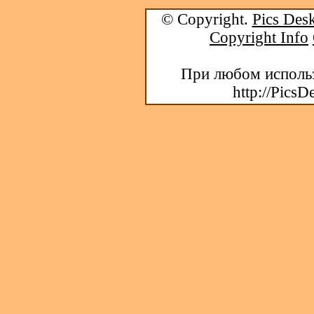
© Copyright.
Pics Desk
Copyright Info
При любом использ
http://PicsD