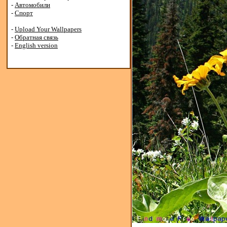
-
Автомобили
-
Спорт
-
Upload Your Wallpapers
-
Обратная связь
-
English version