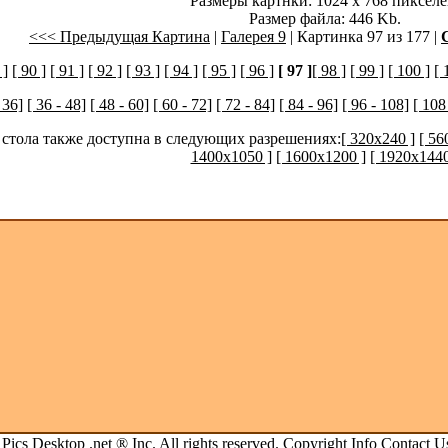
Размеры картнки: 1024 x 768 пикселе
Размер файла: 446 Kb.
<<< Предыдущая Картина
|
Галерея 9
| Картинка 97 из 177 |
 ]
[ 90 ]
[ 91 ]
[ 92 ]
[ 93 ]
[ 94 ]
[ 95 ]
[ 96 ]
[ 97 ]
[ 98 ]
[ 99 ]
[ 100 ]
[ 
 36]
[ 36 - 48]
[ 48 - 60]
[ 60 - 72]
[ 72 - 84]
[ 84 - 96]
[ 96 - 108]
[ 108
 стола также доступна в следующих разрешениях:
[ 320x240 ]
[ 56
1400x1050 ]
[ 1600x1200 ]
[ 1920x1440
.
Pics Desktop .net
® Inc. All rights reserved.
Copyright Info
Contact U