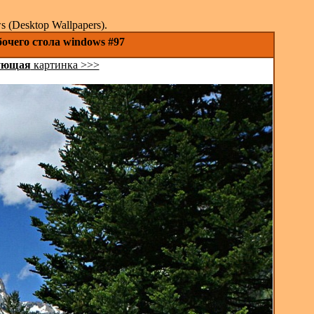
(Desktop Wallpapers).
очего стола windows #97
ующая
картинка >>>