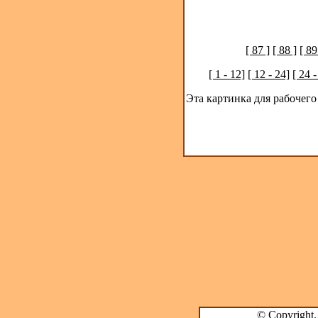
[ 87 ]
[ 88 ]
[ 89
[ 1 - 12]
[ 12 - 24]
[ 24 -
Эта картинка для рабочего
© Copyright