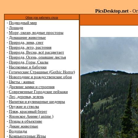
PicsDesktop.net
- Ог
Обои для рабочего стола
-
Подводный мир
-
Лошади
-
Море, океан, водные просторы
-
Домашние животные
-
Природа, зима, снег
-
Природа, лето, растения
-
Природа, Весна, всё расцветает
-
Природа, Осень, опавшие листья
-
Природа, Горы, Скалы
-
Насекомые и бабочки
-
Готические Страшные (Gothic Horror)
-
Новогодние и рождественские обои
-
Цветы - живые
-
Древние замки и строения
-
Современные Городские пейзажи
-
Лес, деревья, зелень
-
Напитки и кулинарные шедевры
-
Оружие и стволы
-
Пляж, красивый берег
-
Японское Аниме ( anime )
-
Птицы в объективе
-
Дикие животные
-
Водопады
-
Компьютерные Игры