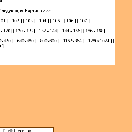
й.
Следующая
Картина >>>
101 ]
[ 102 ]
[ 103 ]
[ 104 ]
[ 105 ]
[ 106 ]
[ 107 ]
 - 120]
[ 120 - 132]
[ 132 - 144]
[ 144 - 156]
[ 156 - 168]
0x420 ]
[ 640x480 ]
[ 800x600 ]
[ 1152x864 ]
[ 1280x1024 ]
[
 ]
s
English version