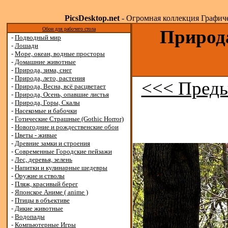
PicsDesktop.net
- Огромная коллекция Графичес
Обои для рабочего стола
Природа
-
Подводный мир
-
Лошади
-
Море, океан, водные просторы
-
Домашние животные
-
Природа, зима, снег
-
Природа, лето, растения
<<< Преды
-
Природа, Весна, всё расцветает
-
Природа, Осень, опавшие листья
-
Природа, Горы, Скалы
-
Насекомые и бабочки
-
Готические Страшные (Gothic Horror)
-
Новогодние и рождественские обои
-
Цветы - живые
-
Древние замки и строения
-
Современные Городские пейзажи
-
Лес, деревья, зелень
-
Напитки и кулинарные шедевры
-
Оружие и стволы
-
Пляж, красивый берег
-
Японское Аниме ( anime )
-
Птицы в объективе
-
Дикие животные
-
Водопады
-
Компьютерные Игры