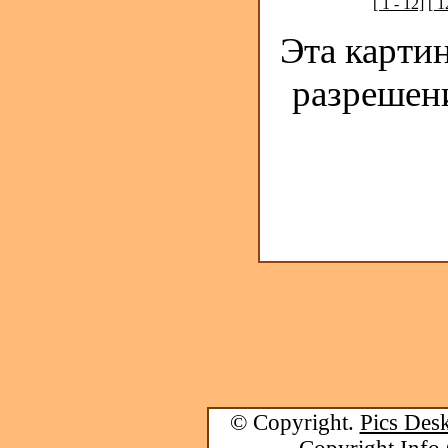
[ 1 - 12]
[ 1
Эта карти
разрешен
© Copyright.
Pics Desk