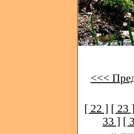
<<< Пре
[ 22 ]
[ 23 
33 ]
[ 