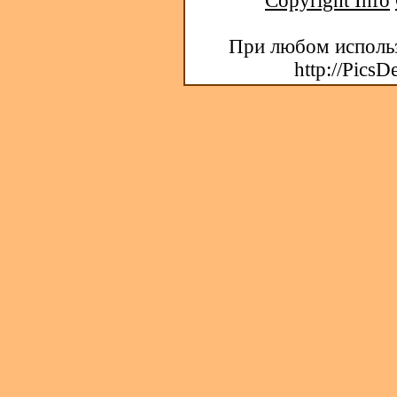
Copyright Info
При любом использ
http://PicsD