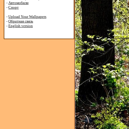
-
Автомобили
-
Спорт
-
Upload Your Wallpapers
-
Обратная связь
-
English version