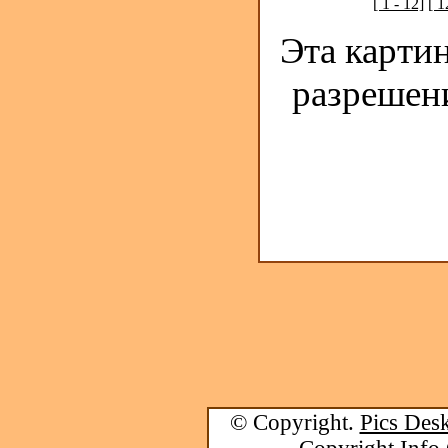
[ 1 - 12]
[ 1
Эта карти
разрешен
© Copyright.
Pics Desk