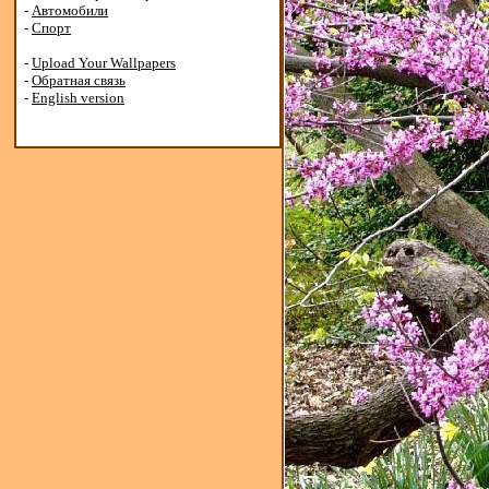
-
Автомобили
-
Спорт
-
Upload Your Wallpapers
-
Обратная связь
-
English version