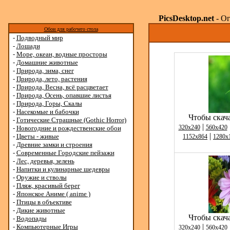
PicsDesktop.net
- Ог
Обои для рабочего стола
-
Подводный мир
-
Лошади
-
Море, океан, водные просторы
-
Домашние животные
-
Природа, зима, снег
-
Природа, лето, растения
-
Природа, Весна, всё расцветает
-
Природа, Осень, опавшие листья
-
Природа, Горы, Скалы
-
Насекомые и бабочки
Чтобы скача
-
Готические Страшные (Gothic Horror)
|
320x240
560x420
-
Новогодние и рождественские обои
|
-
Цветы - живые
1152x864
1280x
-
Древние замки и строения
-
Современные Городские пейзажи
-
Лес, деревья, зелень
-
Напитки и кулинарные шедевры
-
Оружие и стволы
-
Пляж, красивый берег
-
Японское Аниме ( anime )
-
Птицы в объективе
-
Дикие животные
Чтобы скача
-
Водопады
|
-
Компьютерные Игры
320x240
560x420