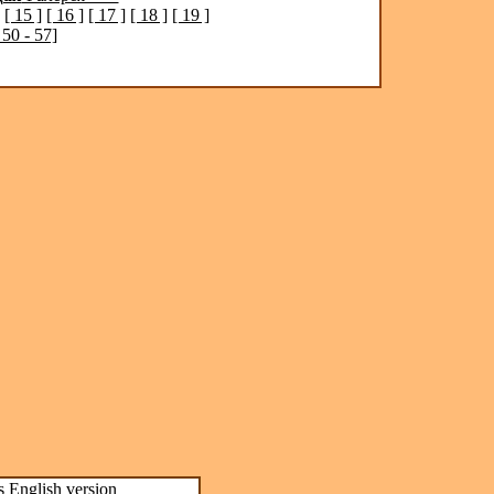
[ 15 ]
[ 16 ]
[ 17 ]
[ 18 ]
[ 19 ]
 50 - 57]
s
English version