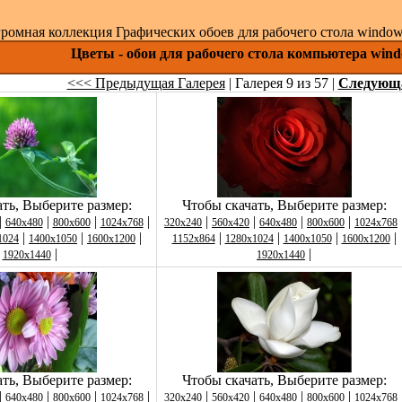
ромная коллекция Графических обоев для рабочего стола windows 
Цветы - обои для рабочего стола компьютера wind
<<< Предыдущая Галерея
| Галерея 9 из 57 |
Следующ
ть, Выберите размер:
Чтобы скачать, Выберите размер:
|
|
|
|
|
|
|
|
640x480
800x600
1024x768
320x240
560x420
640x480
800x600
1024x768
|
|
|
|
|
|
|
1024
1400x1050
1600x1200
1152x864
1280x1024
1400x1050
1600x1200
|
|
1920x1440
1920x1440
ть, Выберите размер:
Чтобы скачать, Выберите размер:
|
|
|
|
|
|
|
|
640x480
800x600
1024x768
320x240
560x420
640x480
800x600
1024x768