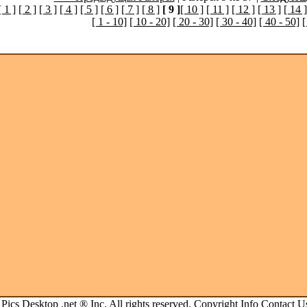
[ 1 ]
[ 2 ]
[ 3 ]
[ 4 ]
[ 5 ]
[ 6 ]
[ 7 ]
[ 8 ]
[ 9 ]
[ 10 ]
[ 11 ]
[ 12 ]
[ 13 ]
[ 14 ]
[ 1 - 10]
[ 10 - 20]
[ 20 - 30]
[ 30 - 40]
[ 40 - 50]
[
.
Pics Desktop .net
® Inc. All rights reserved.
Copyright Info
Contact U