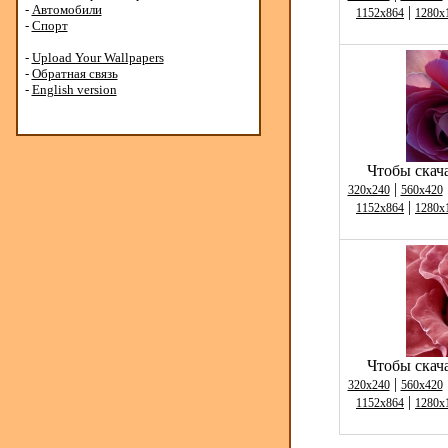
-
Автомобили
|
1152x864
1280x
-
Спорт
-
Upload Your Wallpapers
-
Обратная связь
-
English version
Чтобы скача
|
320x240
560x420
|
1152x864
1280x
Чтобы скача
|
320x240
560x420
|
1152x864
1280x