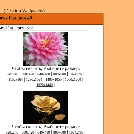
(Desktop Wallpapers).
ows Галерея #9
ая
Галлерея >>>
Чтобы скачать, Выберите размер:
|
|
|
|
|
|
320x240
560x420
640x480
800x600
1024x768
|
|
|
|
1152x864
1280x1024
1400x1050
1600x1200
|
1920x1440
Чтобы скачать, Выберите размер:
|
|
|
|
|
|
320x240
560x420
640x480
800x600
1024x768