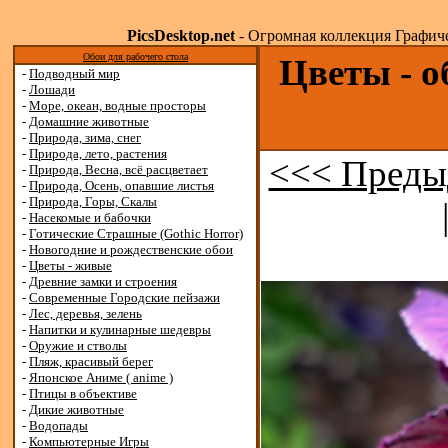
PicsDesktop.net
- Огромная коллекция Графичес
Обои для рабочего стола
Цветы - о
-
Подводный мир
-
Лошади
-
Море, океан, водные просторы
-
Домашние животные
-
Природа, зима, снег
-
Природа, лето, растения
<<< Преды
-
Природа, Весна, всё расцветает
-
Природа, Осень, опавшие листья
-
Природа, Горы, Скалы
-
Насекомые и бабочки
-
Готические Страшные (Gothic Horror)
-
Новогодние и рождественские обои
-
Цветы - живые
-
Древние замки и строения
-
Современные Городские пейзажи
-
Лес, деревья, зелень
-
Напитки и кулинарные шедевры
-
Оружие и стволы
-
Пляж, красивый берег
-
Японское Аниме ( anime )
-
Птицы в объективе
-
Дикие животные
-
Водопады
-
Компьютерные Игры