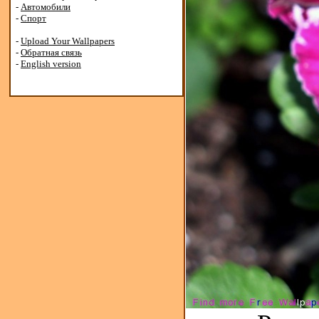
-
Автомобили
-
Спорт
-
Upload Your Wallpapers
-
Обратная связь
-
English version