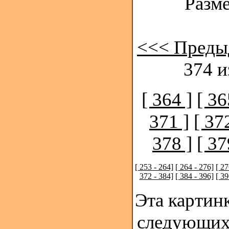
Разме
<<< Преды
374 и
[ 364 ]
[ 36
371 ]
[ 37
378 ]
[ 37
[ 253 - 264]
[ 264 - 276]
[ 27
372 - 384]
[ 384 - 396]
[ 39
Эта картинк
следующих