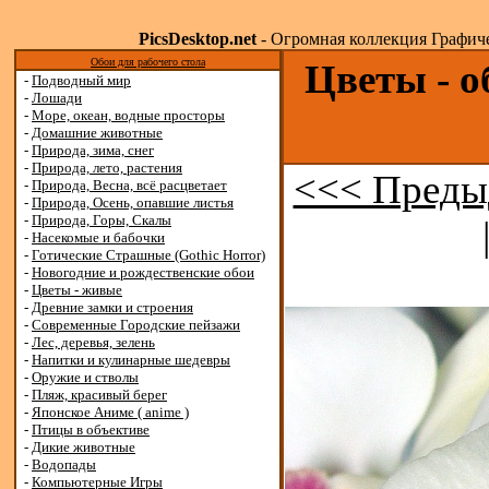
PicsDesktop.net
- Огромная коллекция Графичес
Обои для рабочего стола
Цветы - о
-
Подводный мир
-
Лошади
-
Море, океан, водные просторы
-
Домашние животные
-
Природа, зима, снег
-
Природа, лето, растения
<<< Преды
-
Природа, Весна, всё расцветает
-
Природа, Осень, опавшие листья
-
Природа, Горы, Скалы
-
Насекомые и бабочки
-
Готические Страшные (Gothic Horror)
-
Новогодние и рождественские обои
-
Цветы - живые
-
Древние замки и строения
-
Современные Городские пейзажи
-
Лес, деревья, зелень
-
Напитки и кулинарные шедевры
-
Оружие и стволы
-
Пляж, красивый берег
-
Японское Аниме ( anime )
-
Птицы в объективе
-
Дикие животные
-
Водопады
-
Компьютерные Игры