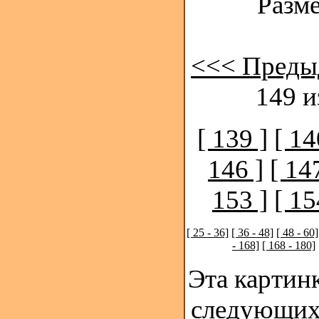
Разме
<<< Преды
149 и
[ 139 ]
[ 14
146 ]
[ 14
153 ]
[ 15
[ 25 - 36]
[ 36 - 48]
[ 48 - 60]
- 168]
[ 168 - 180]
Эта картинк
следующих