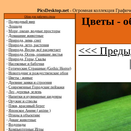
PicsDesktop.net
- Огромная коллекция Графичес
Обои для рабочего стола
Цветы - о
-
Подводный мир
-
Лошади
-
Море, океан, водные просторы
-
Домашние животные
-
Природа, зима, снег
-
Природа, лето, растения
<<< Преды
-
Природа, Весна, всё расцветает
-
Природа, Осень, опавшие листья
-
Природа, Горы, Скалы
-
Насекомые и бабочки
-
Готические Страшные (Gothic Horror)
-
Новогодние и рождественские обои
-
Цветы - живые
-
Древние замки и строения
-
Современные Городские пейзажи
-
Лес, деревья, зелень
-
Напитки и кулинарные шедевры
-
Оружие и стволы
-
Пляж, красивый берег
-
Японское Аниме ( anime )
-
Птицы в объективе
-
Дикие животные
-
Водопады
-
Компьютерные Игры