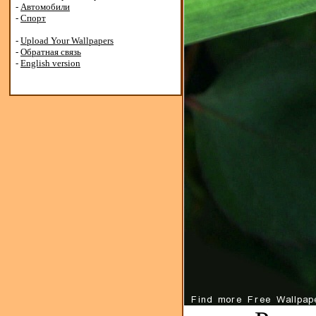
-
Автомобили
-
Спорт
-
Upload Your Wallpapers
-
Обратная связь
-
English version