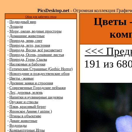
PicsDesktop.net
- Огромная коллекция Графичес
Обои для рабочего стола
Цветы -
-
Подводный мир
-
Лошади
ком
-
Море, океан, водные просторы
-
Домашние животные
-
Природа, зима, снег
-
Природа, лето, растения
<<< Пред
-
Природа, Весна, всё расцветает
-
Природа, Осень, опавшие листья
-
Природа, Горы, Скалы
191 из 680
-
Насекомые и бабочки
-
Готические Страшные (Gothic Horror)
-
Новогодние и рождественские обои
-
Цветы - живые
-
Древние замки и строения
-
Современные Городские пейзажи
-
Лес, деревья, зелень
-
Напитки и кулинарные шедевры
-
Оружие и стволы
-
Пляж, красивый берег
-
Японское Аниме ( anime )
-
Птицы в объективе
-
Дикие животные
-
Водопады
-
Компьютерные Игры