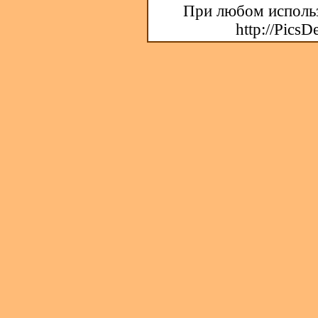
При любом использ
http://PicsD