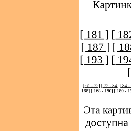
Картинк
[ 181 ]
[ 18
[ 187 ]
[ 18
[ 193 ]
[ 19
[ 61 - 72]
[ 72 - 84]
[ 84 -
168]
[ 168 - 180]
[ 180 - 1
Эта карти
доступна