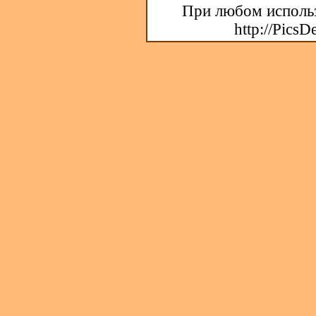
При любом использ
http://PicsD