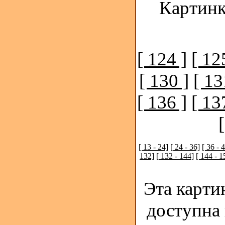
Картинк
[ 124 ]
[ 12
[ 130 ]
[ 13
[ 136 ]
[ 13
[ 13 - 24]
[ 24 - 36]
[ 36 - 
132]
[ 132 - 144]
[ 144 - 1
Эта карти
доступна