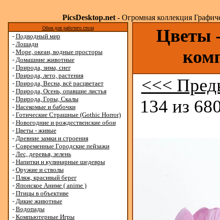
PicsDesktop.net
- Огромная коллекция Графичес
Обои для рабочего стола
Цветы -
-
Подводный мир
-
Лошади
ком
-
Море, океан, водные просторы
-
Домашние животные
-
Природа, зима, снег
-
Природа, лето, растения
<<< Пред
-
Природа, Весна, всё расцветает
-
Природа, Осень, опавшие листья
-
Природа, Горы, Скалы
134 из 680
-
Насекомые и бабочки
-
Готические Страшные (Gothic Horror)
-
Новогодние и рождественские обои
-
Цветы - живые
-
Древние замки и строения
-
Современные Городские пейзажи
-
Лес, деревья, зелень
-
Напитки и кулинарные шедевры
-
Оружие и стволы
-
Пляж, красивый берег
-
Японское Аниме ( anime )
-
Птицы в объективе
-
Дикие животные
-
Водопады
-
Компьютерные Игры