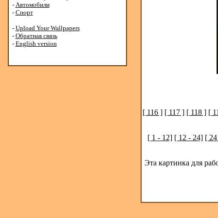
-
Автомобили
-
Спорт
-
Upload Your Wallpapers
-
Обратная связь
-
English version
[ 116 ]
[ 117 ]
[ 118 ]
[ 1
[ 1 - 12]
[ 12 - 24]
[ 24
Эта картинка для раб