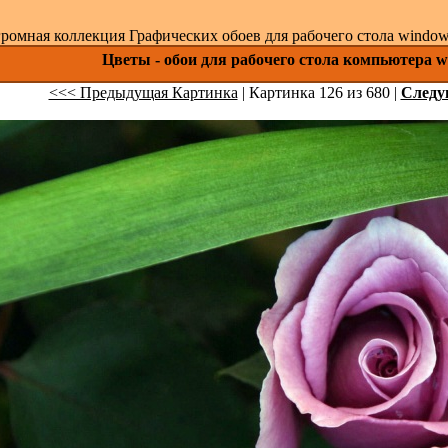
ромная коллекция Графических обоев для рабочего стола windows 
Цветы - обои для рабочего стола компьютера w
<<< Предыдущая Картинка
| Картинка 126 из 680 |
След