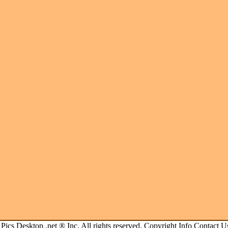
.
Pics Desktop .net
® Inc. All rights reserved.
Copyright Info
Contact U