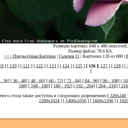
Размеры картнки: 640 x 480 пикселей.
Размер файла: 78.6 Kb.
<<< Предыдущая Картина
|
Галерея 11
| Картинка 126 из 680 |
19 ]
[ 120 ]
[ 121 ]
[ 122 ]
[ 123 ]
[ 124 ]
[ 125 ]
[ 126 ]
[ 127 ]
[ 128 ]
[ 
]
 - 36]
[ 36 - 48]
[ 48 - 60]
[ 60 - 72]
[ 72 - 84]
[ 84 - 96]
[ 96 - 108]
[ 10
168]
[ 168 - 180]
[ 180 - 192]
[ 192 - 204]
[ 204 - 216]
[ 216
очего стола также доступна в следующих разрешениях:
[ 320x240 
1280x1024 ]
[ 1400x1050 ]
[ 1600x1200 ]
[ 192