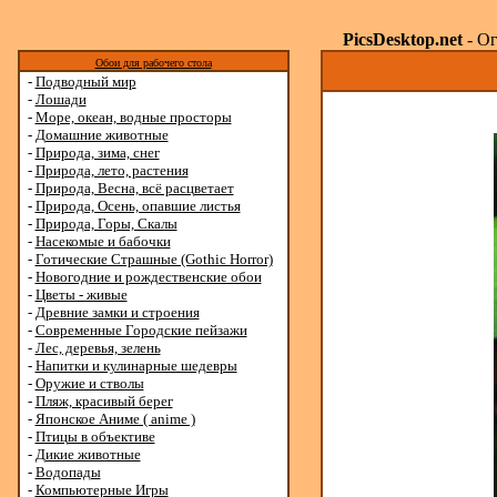
PicsDesktop.net
- Ог
Обои для рабочего стола
-
Подводный мир
-
Лошади
-
Море, океан, водные просторы
-
Домашние животные
-
Природа, зима, снег
-
Природа, лето, растения
-
Природа, Весна, всё расцветает
-
Природа, Осень, опавшие листья
-
Природа, Горы, Скалы
-
Насекомые и бабочки
-
Готические Страшные (Gothic Horror)
-
Новогодние и рождественские обои
-
Цветы - живые
-
Древние замки и строения
-
Современные Городские пейзажи
-
Лес, деревья, зелень
-
Напитки и кулинарные шедевры
-
Оружие и стволы
-
Пляж, красивый берег
-
Японское Аниме ( anime )
-
Птицы в объективе
-
Дикие животные
-
Водопады
-
Компьютерные Игры