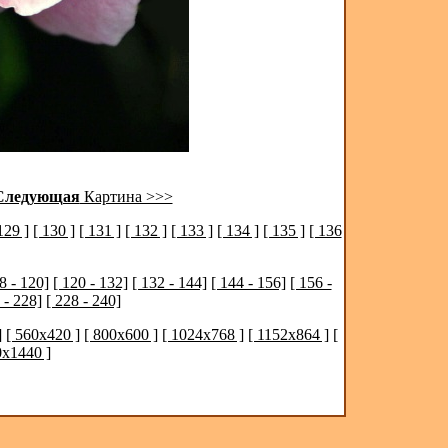
Следующая
Картина >>>
129 ]
[ 130 ]
[ 131 ]
[ 132 ]
[ 133 ]
[ 134 ]
[ 135 ]
[ 136
8 - 120]
[ 120 - 132]
[ 132 - 144]
[ 144 - 156]
[ 156 -
 - 228]
[ 228 - 240]
]
[ 560x420 ]
[ 800x600 ]
[ 1024x768 ]
[ 1152x864 ]
[
0x1440 ]