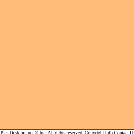
.
Pics Desktop .net
® Inc. All rights reserved.
Copyright Info
Contact U