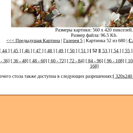
Размеры картнки: 560 x 420 пикселей.
Размер файла: 96.5 Kb.
<<< Предыдущая Картина
|
Галерея 5
| Картинка 52 из 680 |
С
[ 44 ]
[ 45 ]
[ 46 ]
[ 47 ]
[ 48 ]
[ 49 ]
[ 50 ]
[ 51 ]
[ 52 ]
[ 53 ]
[ 54 ]
[ 55 ]
 - 36]
[ 36 - 48]
[ 48 - 60]
[ 60 - 72]
[ 72 - 84]
[ 84 - 96]
[ 96 - 108]
[ 10
168]
бочего стола также доступна в следующих разрешениях:
[ 320x240 