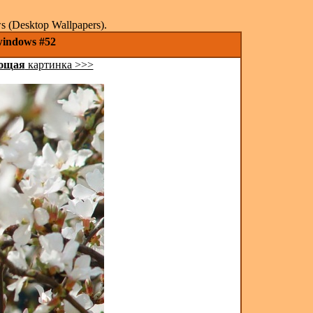
(Desktop Wallpapers).
windows #52
ющая
картинка >>>