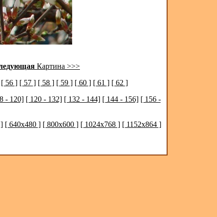
ледующая
Картина >>>
[ 56 ]
[ 57 ]
[ 58 ]
[ 59 ]
[ 60 ]
[ 61 ]
[ 62 ]
8 - 120]
[ 120 - 132]
[ 132 - 144]
[ 144 - 156]
[ 156 -
]
[ 640x480 ]
[ 800x600 ]
[ 1024x768 ]
[ 1152x864 ]