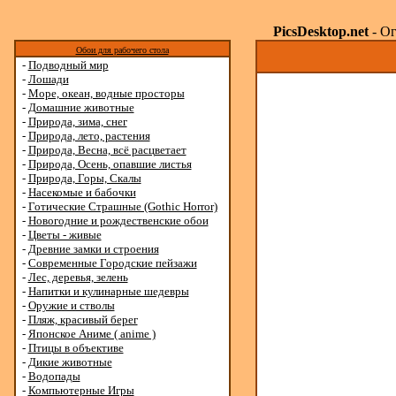
PicsDesktop.net
- Ог
Обои для рабочего стола
-
Подводный мир
-
Лошади
-
Море, океан, водные просторы
-
Домашние животные
-
Природа, зима, снег
-
Природа, лето, растения
-
Природа, Весна, всё расцветает
-
Природа, Осень, опавшие листья
-
Природа, Горы, Скалы
-
Насекомые и бабочки
-
Готические Страшные (Gothic Horror)
-
Новогодние и рождественские обои
-
Цветы - живые
-
Древние замки и строения
-
Современные Городские пейзажи
-
Лес, деревья, зелень
-
Напитки и кулинарные шедевры
-
Оружие и стволы
-
Пляж, красивый берег
-
Японское Аниме ( anime )
-
Птицы в объективе
-
Дикие животные
-
Водопады
-
Компьютерные Игры