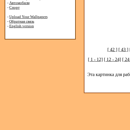
-
Автомобили
-
Спорт
-
Upload Your Wallpapers
-
Обратная связь
-
English version
[ 42 ]
[ 43 ]
[ 1 - 12]
[ 12 - 24]
[ 24
Эта картинка для ра