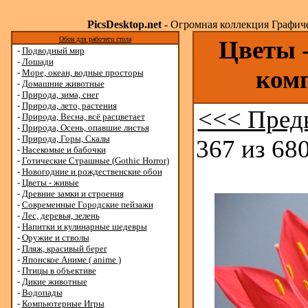
PicsDesktop.net
- Огромная коллекция Графичес
Обои для рабочего стола
Цветы -
-
Подводный мир
-
Лошади
ком
-
Море, океан, водные просторы
-
Домашние животные
-
Природа, зима, снег
-
Природа, лето, растения
<<< Пред
-
Природа, Весна, всё расцветает
-
Природа, Осень, опавшие листья
-
Природа, Горы, Скалы
367 из 680
-
Насекомые и бабочки
-
Готические Страшные (Gothic Horror)
-
Новогодние и рождественские обои
-
Цветы - живые
-
Древние замки и строения
-
Современные Городские пейзажи
-
Лес, деревья, зелень
-
Напитки и кулинарные шедевры
-
Оружие и стволы
-
Пляж, красивый берег
-
Японское Аниме ( anime )
-
Птицы в объективе
-
Дикие животные
-
Водопады
-
Компьютерные Игры