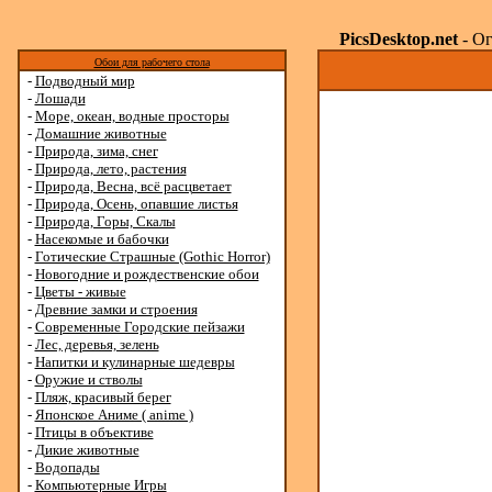
PicsDesktop.net
- Ог
Обои для рабочего стола
-
Подводный мир
-
Лошади
-
Море, океан, водные просторы
-
Домашние животные
-
Природа, зима, снег
-
Природа, лето, растения
-
Природа, Весна, всё расцветает
-
Природа, Осень, опавшие листья
-
Природа, Горы, Скалы
-
Насекомые и бабочки
-
Готические Страшные (Gothic Horror)
-
Новогодние и рождественские обои
-
Цветы - живые
-
Древние замки и строения
-
Современные Городские пейзажи
-
Лес, деревья, зелень
-
Напитки и кулинарные шедевры
-
Оружие и стволы
-
Пляж, красивый берег
-
Японское Аниме ( anime )
-
Птицы в объективе
-
Дикие животные
-
Водопады
-
Компьютерные Игры