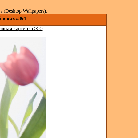
(Desktop Wallpapers).
indows #364
ующая
картинка >>>