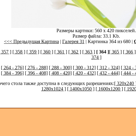
Размеры картнки: 560 x 420 пикселей.
Размер файла: 33.1 Kb.
<<< Предыдущая Картина
|
Галерея 31
| Картинка 364 из 680 |
[ 357 ]
[ 358 ]
[ 359 ]
[ 360 ]
[ 361 ]
[ 362 ]
[ 363 ]
[ 364 ]
[ 365 ]
[ 366 ]
374 ]
[ 264 - 276]
[ 276 - 288]
[ 288 - 300]
[ 300 - 312]
[ 312 - 324]
[ 324 - 
[ 384 - 396]
[ 396 - 408]
[ 408 - 420]
[ 420 - 432]
[ 432 - 444]
[ 444 - 
очего стола также доступна в следующих разрешениях:
[ 320x240 
1280x1024 ]
[ 1400x1050 ]
[ 1600x1200 ]
[ 192