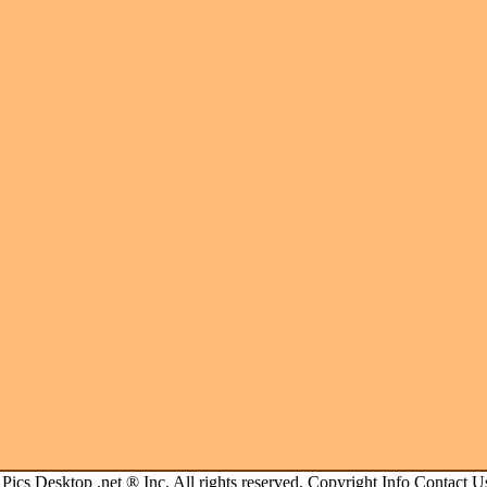
.
Pics Desktop .net
® Inc. All rights reserved.
Copyright Info
Contact U