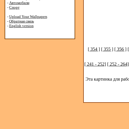
-
Автомобили
-
Спорт
-
Upload Your Wallpapers
-
Обратная связь
-
English version
[ 354 ]
[ 355 ]
[ 356 ]
[ 241 - 252]
[ 252 - 264]
Эта картинка для раб