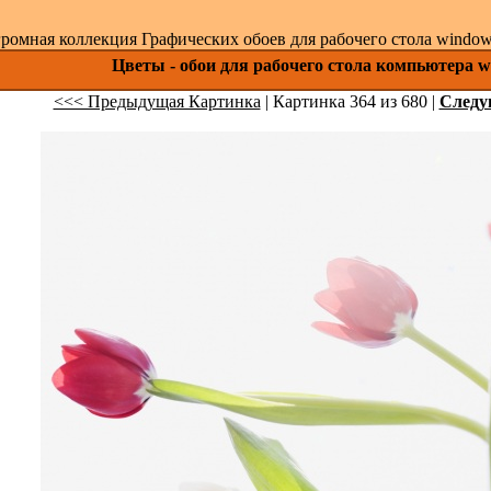
ромная коллекция Графических обоев для рабочего стола windows 
Цветы - обои для рабочего стола компьютера w
<<< Предыдущая Картинка
| Картинка 364 из 680 |
След