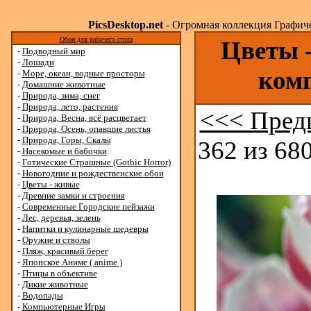
PicsDesktop.net
- Огромная коллекция Графичес
Обои для рабочего стола
Цветы -
-
Подводный мир
-
Лошади
ком
-
Море, океан, водные просторы
-
Домашние животные
-
Природа, зима, снег
-
Природа, лето, растения
<<< Пред
-
Природа, Весна, всё расцветает
-
Природа, Осень, опавшие листья
-
Природа, Горы, Скалы
362 из 680
-
Насекомые и бабочки
-
Готические Страшные (Gothic Horror)
-
Новогодние и рождественские обои
-
Цветы - живые
-
Древние замки и строения
-
Современные Городские пейзажи
-
Лес, деревья, зелень
-
Напитки и кулинарные шедевры
-
Оружие и стволы
-
Пляж, красивый берег
-
Японское Аниме ( anime )
-
Птицы в объективе
-
Дикие животные
-
Водопады
-
Компьютерные Игры