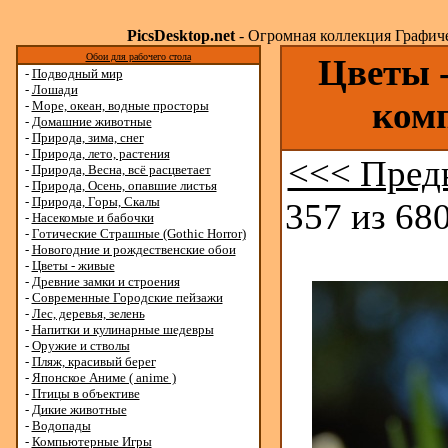
PicsDesktop.net
- Огромная коллекция Графичес
Обои для рабочего стола
Цветы -
-
Подводный мир
-
Лошади
ком
-
Море, океан, водные просторы
-
Домашние животные
-
Природа, зима, снег
-
Природа, лето, растения
<<< Пред
-
Природа, Весна, всё расцветает
-
Природа, Осень, опавшие листья
-
Природа, Горы, Скалы
357 из 680
-
Насекомые и бабочки
-
Готические Страшные (Gothic Horror)
-
Новогодние и рождественские обои
-
Цветы - живые
-
Древние замки и строения
-
Современные Городские пейзажи
-
Лес, деревья, зелень
-
Напитки и кулинарные шедевры
-
Оружие и стволы
-
Пляж, красивый берег
-
Японское Аниме ( anime )
-
Птицы в объективе
-
Дикие животные
-
Водопады
-
Компьютерные Игры