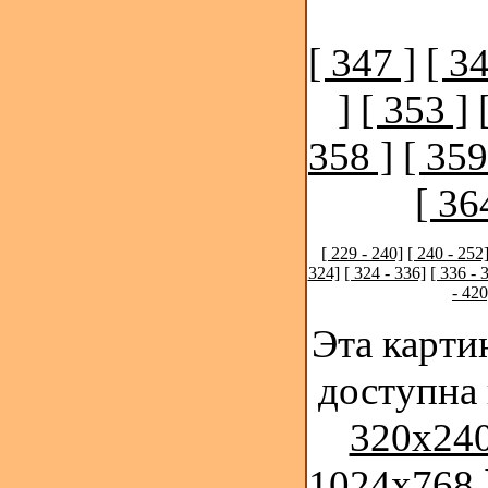
[ 347 ]
[ 34
]
[ 353 ]
358 ]
[ 359
[ 36
[ 229 - 240]
[ 240 - 252
324]
[ 324 - 336]
[ 336 - 
- 420
Эта карти
доступна
320x240
1024x768 