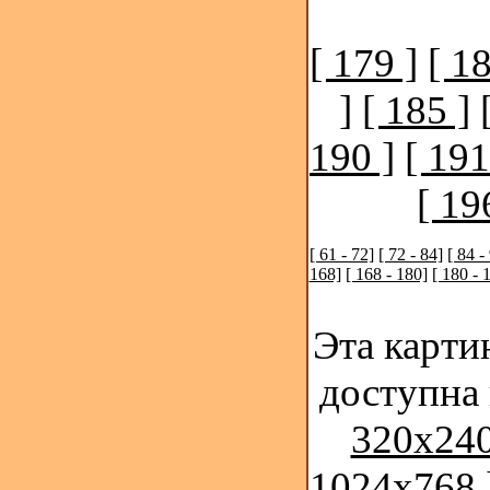
[ 179 ]
[ 18
]
[ 185 ]
190 ]
[ 191
[ 19
[ 61 - 72]
[ 72 - 84]
[ 84 -
168]
[ 168 - 180]
[ 180 - 
Эта карти
доступна
320x240
1024x768 