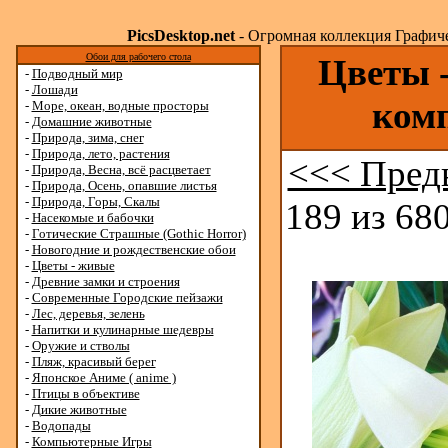
PicsDesktop.net
- Огромная коллекция Графичес
Обои для рабочего стола
Цветы -
-
Подводный мир
-
Лошади
ком
-
Море, океан, водные просторы
-
Домашние животные
-
Природа, зима, снег
-
Природа, лето, растения
<<< Пред
-
Природа, Весна, всё расцветает
-
Природа, Осень, опавшие листья
-
Природа, Горы, Скалы
189 из 680
-
Насекомые и бабочки
-
Готические Страшные (Gothic Horror)
-
Новогодние и рождественские обои
-
Цветы - живые
-
Древние замки и строения
-
Современные Городские пейзажи
-
Лес, деревья, зелень
-
Напитки и кулинарные шедевры
-
Оружие и стволы
-
Пляж, красивый берег
-
Японское Аниме ( anime )
-
Птицы в объективе
-
Дикие животные
-
Водопады
-
Компьютерные Игры