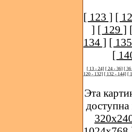
[ 123 ]
[ 12
]
[ 129 ]
134 ]
[ 135
[ 14
[ 13 - 24]
[ 24 - 36]
[ 36
120 - 132]
[ 132 - 144]
[ 
Эта карти
доступна
320x240
1024x768 