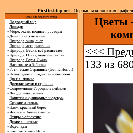
PicsDesktop.net
- Огромная коллекция Графичес
Обои для рабочего стола
Цветы -
-
Подводный мир
-
Лошади
ком
-
Море, океан, водные просторы
-
Домашние животные
-
Природа, зима, снег
-
Природа, лето, растения
<<< Пред
-
Природа, Весна, всё расцветает
-
Природа, Осень, опавшие листья
-
Природа, Горы, Скалы
133 из 680
-
Насекомые и бабочки
-
Готические Страшные (Gothic Horror)
-
Новогодние и рождественские обои
-
Цветы - живые
-
Древние замки и строения
-
Современные Городские пейзажи
-
Лес, деревья, зелень
-
Напитки и кулинарные шедевры
-
Оружие и стволы
-
Пляж, красивый берег
-
Японское Аниме ( anime )
-
Птицы в объективе
-
Дикие животные
-
Водопады
-
Компьютерные Игры