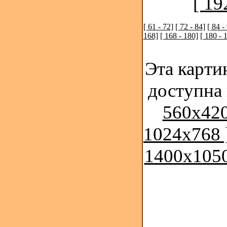
[ 19
[ 61 - 72]
[ 72 - 84]
[ 84 -
168]
[ 168 - 180]
[ 180 - 
Эта карти
доступна
560x420
1024x768 
1400x1050