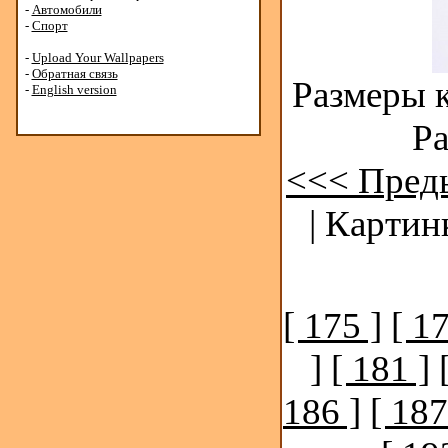
-
Автомобили
-
Спорт
-
Upload Your Wallpapers
-
Обратная связь
Размеры к
-
English version
Ра
<<< Пред
| Картин
[ 175 ]
[ 17
]
[ 181 ]
186 ]
[ 187