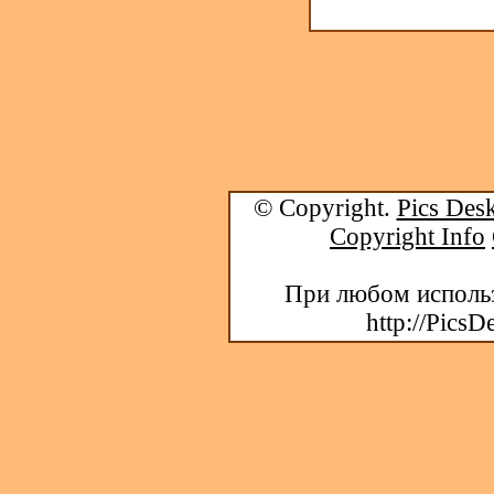
© Copyright.
Pics Desk
Copyright Info
При любом использ
http://PicsD