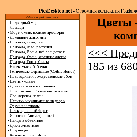
PicsDesktop.net
- Огромная коллекция Графичес
Обои для рабочего стола
Цветы -
-
Подводный мир
-
Лошади
ком
-
Море, океан, водные просторы
-
Домашние животные
-
Природа, зима, снег
-
Природа, лето, растения
<<< Пред
-
Природа, Весна, всё расцветает
-
Природа, Осень, опавшие листья
-
Природа, Горы, Скалы
185 из 680
-
Насекомые и бабочки
-
Готические Страшные (Gothic Horror)
-
Новогодние и рождественские обои
-
Цветы - живые
-
Древние замки и строения
-
Современные Городские пейзажи
-
Лес, деревья, зелень
-
Напитки и кулинарные шедевры
-
Оружие и стволы
-
Пляж, красивый берег
-
Японское Аниме ( anime )
-
Птицы в объективе
-
Дикие животные
-
Водопады
-
Компьютерные Игры