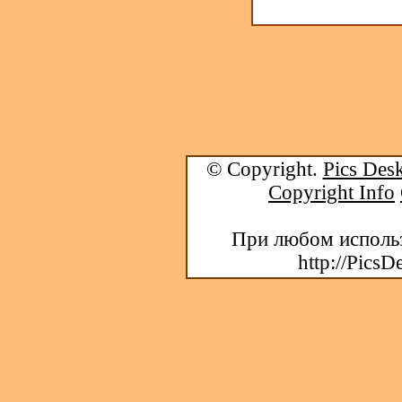
© Copyright.
Pics Desk
Copyright Info
При любом использ
http://PicsD