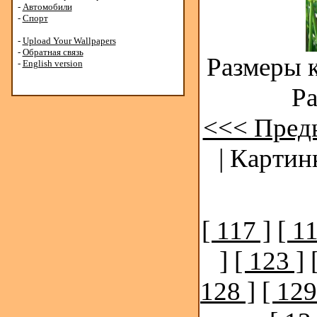
-
Автомобили
-
Спорт
-
Upload Your Wallpapers
-
Обратная связь
Размеры к
-
English version
Ра
<<< Пред
| Картин
[ 117 ]
[ 11
]
[ 123 ]
128 ]
[ 129