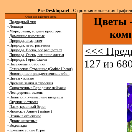
PicsDesktop.net
- Огромная коллекция Графичес
Обои для рабочего стола
Цветы -
-
Подводный мир
-
Лошади
ком
-
Море, океан, водные просторы
-
Домашние животные
-
Природа, зима, снег
-
Природа, лето, растения
<<< Пред
-
Природа, Весна, всё расцветает
-
Природа, Осень, опавшие листья
-
Природа, Горы, Скалы
127 из 680
-
Насекомые и бабочки
-
Готические Страшные (Gothic Horror)
-
Новогодние и рождественские обои
-
Цветы - живые
-
Древние замки и строения
-
Современные Городские пейзажи
-
Лес, деревья, зелень
-
Напитки и кулинарные шедевры
-
Оружие и стволы
-
Пляж, красивый берег
-
Японское Аниме ( anime )
-
Птицы в объективе
-
Дикие животные
-
Водопады
-
Компьютерные Игры